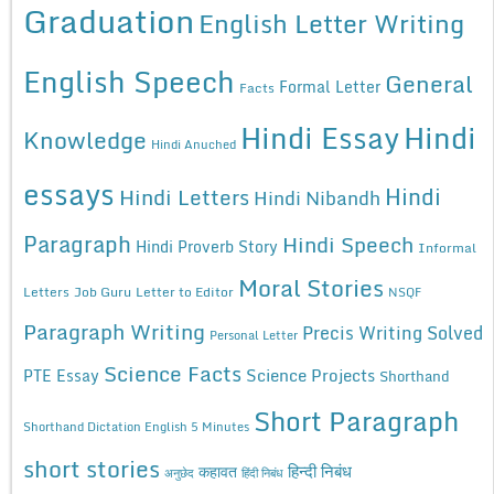
Graduation
English Letter Writing
English Speech
General
Formal Letter
Facts
Hindi Essay
Hindi
Knowledge
Hindi Anuched
essays
Hindi
Hindi Letters
Hindi Nibandh
Paragraph
Hindi Speech
Hindi Proverb Story
Informal
Moral Stories
Letters
Job Guru
Letter to Editor
NSQF
Paragraph Writing
Precis Writing Solved
Personal Letter
Science Facts
Science Projects
PTE Essay
Shorthand
Short Paragraph
Shorthand Dictation English 5 Minutes
short stories
कहावत
हिन्दी निबंध
अनुछेद
हिंदी निबंध