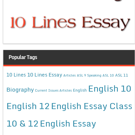
Popular Tags
10 Lines Essay
10 Lines
ASL 11
Articles
ASL 9 Speaking
ASL 10
English 10
Biography
English
Current Issues Articles
English 12
English Essay Class
10 & 12
English Essay