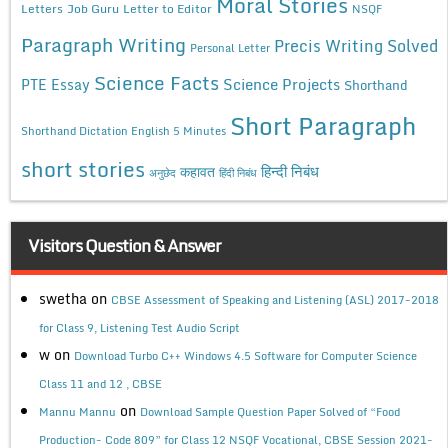
Moral Stories
Letters
Job Guru
Letter to Editor
NSQF
Paragraph Writing
Precis Writing Solved
Personal Letter
Science Facts
Science Projects
PTE Essay
Shorthand
Short Paragraph
Shorthand Dictation English 5 Minutes
short stories
कहावत
हिन्दी निबंध
अनुछेद
हिंदी निबंध
Visitors Question & Answer
swetha
on
CBSE Assessment of Speaking and Listening (ASL) 2017-2018
for Class 9, Listening Test Audio Script
w
on
Download Turbo C++ Windows 4.5 Software for Computer Science
Class 11 and 12 , CBSE
on
Mannu Mannu
Download Sample Question Paper Solved of “Food
Production- Code 809” for Class 12 NSQF Vocational, CBSE Session 2021-