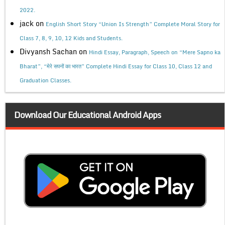
2022.
jack
on
English Short Story “Union Is Strength” Complete Moral Story for
Class 7, 8, 9, 10, 12 Kids and Students.
Divyansh Sachan
on
Hindi Essay, Paragraph, Speech on “Mere Sapno ka
Bharat”, “मेरे सपनों का भारत” Complete Hindi Essay for Class 10, Class 12 and
Graduation Classes.
Download Our Educational Android Apps