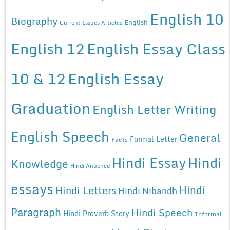
English 10
Biography
English
Current Issues Articles
English 12
English Essay Class
10 & 12
English Essay
Graduation
English Letter Writing
English Speech
General
Formal Letter
Facts
Hindi Essay
Hindi
Knowledge
Hindi Anuched
essays
Hindi
Hindi Letters
Hindi Nibandh
Paragraph
Hindi Speech
Hindi Proverb Story
Informal