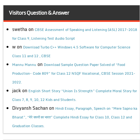
Visitors Question & Answer
swetha
on
CBSE Assessment of Speaking and Listening (ASL) 2017-2018
for Class 9, Listening Test Audio Script
w
on
Download Turbo C++ Windows 4.5 Software for Computer Science
Class 11 and 12 , CBSE
on
Mannu Mannu
Download Sample Question Paper Solved of “Food
Production- Code 809” for Class 12 NSQF Vocational, CBSE Session 2021-
2022.
jack
on
English Short Story “Union Is Strength” Complete Moral Story for
Class 7, 8, 9, 10, 12 Kids and Students.
Divyansh Sachan
on
Hindi Essay, Paragraph, Speech on “Mere Sapno ka
Bharat”, “मेरे सपनों का भारत” Complete Hindi Essay for Class 10, Class 12 and
Graduation Classes.