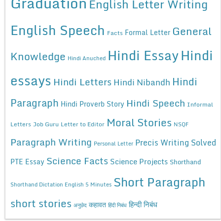
Graduation
English Letter Writing
English Speech
General
Formal Letter
Facts
Hindi Essay
Hindi
Knowledge
Hindi Anuched
essays
Hindi
Hindi Letters
Hindi Nibandh
Paragraph
Hindi Speech
Hindi Proverb Story
Informal
Moral Stories
Letters
Job Guru
Letter to Editor
NSQF
Paragraph Writing
Precis Writing Solved
Personal Letter
Science Facts
Science Projects
PTE Essay
Shorthand
Short Paragraph
Shorthand Dictation English 5 Minutes
short stories
कहावत
हिन्दी निबंध
अनुछेद
हिंदी निबंध