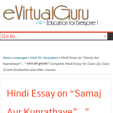
»
»
»
Hindi Essay on “Samaj Aur
Home
Languages
Hindi (Sr. Secondary)
Kuprathaye” , ” समाज और कुप्रथांए” Complete Hindi Essay for Class 10, Class
12 and Graduation and other classes.
Hindi Essay on “Samaj
Aur Kuprathaye” , ”