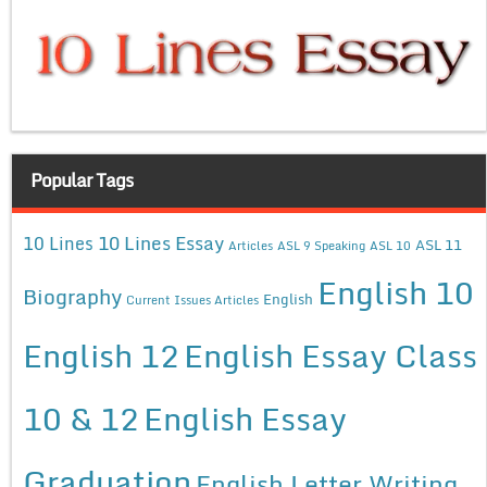
Popular Tags
10 Lines Essay
10 Lines
ASL 11
Articles
ASL 9 Speaking
ASL 10
English 10
Biography
English
Current Issues Articles
English 12
English Essay Class
10 & 12
English Essay
Graduation
English Letter Writing