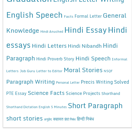
English Speech
General
Formal Letter
Facts
Hindi Essay
Hindi
Knowledge
Hindi Anuched
essays
Hindi
Hindi Letters
Hindi Nibandh
Paragraph
Hindi Speech
Hindi Proverb Story
Informal
Moral Stories
Letters
Job Guru
Letter to Editor
NSQF
Paragraph Writing
Precis Writing Solved
Personal Letter
Science Facts
Science Projects
PTE Essay
Shorthand
Short Paragraph
Shorthand Dictation English 5 Minutes
short stories
कहावत
हिन्दी निबंध
अनुछेद
हिंदी निबंध