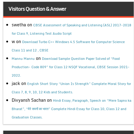
Visitors Question & Answer
swetha
on
CBSE Assessment of Speaking and Listening (ASL) 2017-2018
for Class 9, Listening Test Audio Script
w
on
Download Turbo C++ Windows 4.5 Software for Computer Science
Class 11 and 12 , CBSE
on
Mannu Mannu
Download Sample Question Paper Solved of “Food
Production- Code 809” for Class 12 NSQF Vocational, CBSE Session 2021-
2022.
jack
on
English Short Story “Union Is Strength” Complete Moral Story for
Class 7, 8, 9, 10, 12 Kids and Students.
Divyansh Sachan
on
Hindi Essay, Paragraph, Speech on “Mere Sapno ka
Bharat”, “मेरे सपनों का भारत” Complete Hindi Essay for Class 10, Class 12 and
Graduation Classes.