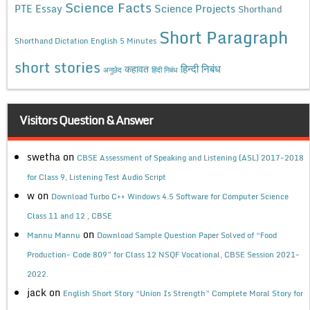
Science Facts
Science Projects
PTE Essay
Shorthand
Short Paragraph
Shorthand Dictation English 5 Minutes
short stories
कहावत
हिन्दी निबंध
अनुछेद
हिंदी निबंध
Visitors Question & Answer
swetha
on
CBSE Assessment of Speaking and Listening (ASL) 2017-2018
for Class 9, Listening Test Audio Script
w
on
Download Turbo C++ Windows 4.5 Software for Computer Science
Class 11 and 12 , CBSE
on
Mannu Mannu
Download Sample Question Paper Solved of “Food
Production- Code 809” for Class 12 NSQF Vocational, CBSE Session 2021-
2022.
jack
on
English Short Story “Union Is Strength” Complete Moral Story for