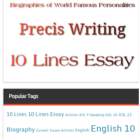
Popular Tags
10 Lines Essay
10 Lines
ASL 11
Articles
ASL 9 Speaking
ASL 10
English 10
Biography
English
Current Issues Articles