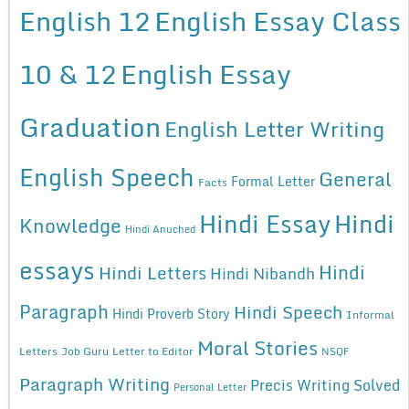
English 12
English Essay Class
10 & 12
English Essay
Graduation
English Letter Writing
English Speech
General
Formal Letter
Facts
Hindi Essay
Hindi
Knowledge
Hindi Anuched
essays
Hindi
Hindi Letters
Hindi Nibandh
Paragraph
Hindi Speech
Hindi Proverb Story
Informal
Moral Stories
Letters
Job Guru
Letter to Editor
NSQF
Paragraph Writing
Precis Writing Solved
Personal Letter