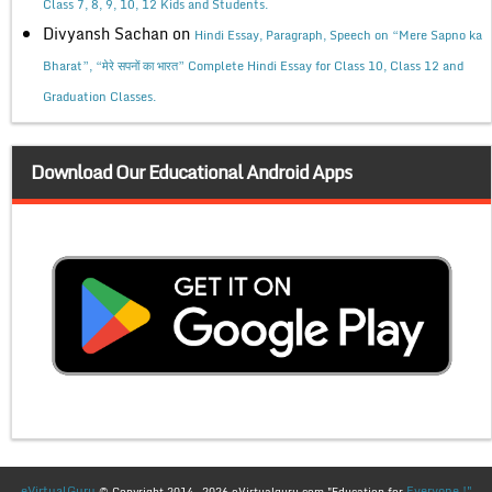
Class 7, 8, 9, 10, 12 Kids and Students.
Divyansh Sachan
on
Hindi Essay, Paragraph, Speech on “Mere Sapno ka
Bharat”, “मेरे सपनों का भारत” Complete Hindi Essay for Class 10, Class 12 and
Graduation Classes.
Download Our Educational Android Apps
eVirtualGuru
Everyone !"
© Copyright 2014 -2026 eVirtualguru.com "Education for