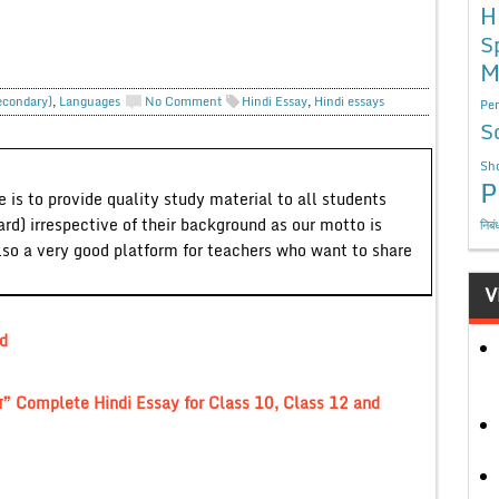
H
S
M
econdary)
,
Languages
No Comment
Hindi Essay
,
Hindi essays
Per
S
Sho
P
 is to provide quality study material to all students
ard) irrespective of their background as our motto is
निबं
lso a very good platform for teachers who want to share
V
d
भ” Complete Hindi Essay for Class 10, Class 12 and