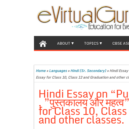
ABOUT
TOPICS
CBSE AS
Home
»
Languages
»
Hindi (Sr. Secondary)
»
Hindi Essay
Essay for Class 10, Class 12 and Graduation and other c
Hindi Essay on “P
, ”पुस्तकालय और महत
for Class 10, Clas
and other classes.