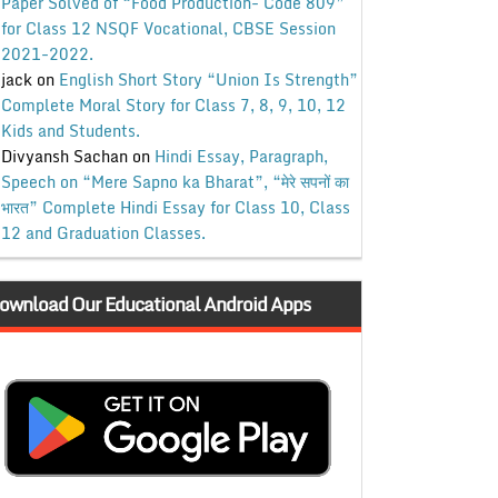
Paper Solved of “Food Production- Code 809”
for Class 12 NSQF Vocational, CBSE Session
2021-2022.
jack
on
English Short Story “Union Is Strength”
Complete Moral Story for Class 7, 8, 9, 10, 12
Kids and Students.
Divyansh Sachan
on
Hindi Essay, Paragraph,
Speech on “Mere Sapno ka Bharat”, “मेरे सपनों का
भारत” Complete Hindi Essay for Class 10, Class
12 and Graduation Classes.
ownload Our Educational Android Apps