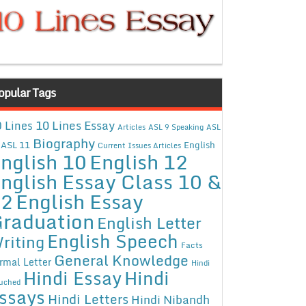
opular Tags
10 Lines Essay
 Lines
Articles
ASL 9 Speaking
ASL
Biography
ASL 11
English
Current Issues Articles
nglish 10
English 12
nglish Essay Class 10 &
12
English Essay
raduation
English Letter
English Speech
riting
Facts
General Knowledge
rmal Letter
Hindi
Hindi Essay
Hindi
uched
ssays
Hindi Letters
Hindi Nibandh