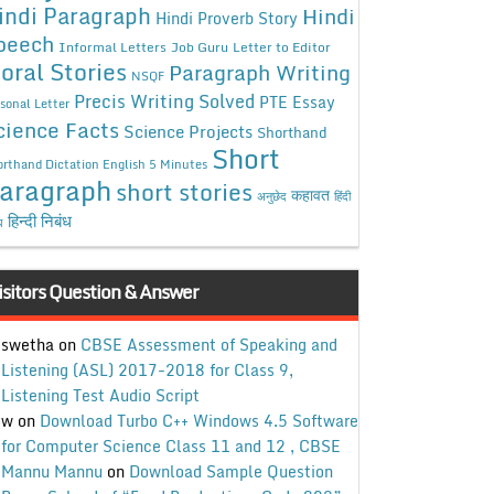
indi Paragraph
Hindi
Hindi Proverb Story
peech
Informal Letters
Job Guru
Letter to Editor
oral Stories
Paragraph Writing
NSQF
Precis Writing Solved
PTE Essay
sonal Letter
cience Facts
Science Projects
Shorthand
Short
rthand Dictation English 5 Minutes
aragraph
short stories
कहावत
अनुछेद
हिंदी
हिन्दी निबंध
ध
isitors Question & Answer
swetha
on
CBSE Assessment of Speaking and
Listening (ASL) 2017-2018 for Class 9,
Listening Test Audio Script
w
on
Download Turbo C++ Windows 4.5 Software
for Computer Science Class 11 and 12 , CBSE
Mannu Mannu
on
Download Sample Question