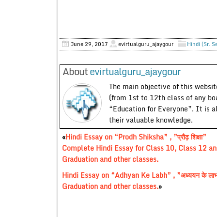
June 29, 2017
evirtualguru_ajaygour
Hindi (Sr. S
About
evirtualguru_ajaygour
The main objective of this website
(from 1st to 12th class of any bo
“Education for Everyone”. It is a
their valuable knowledge.
«
Hindi Essay on “Prodh Shiksha” , ”प्रौढ़ शिक्षा”
Complete Hindi Essay for Class 10, Class 12 an
Graduation and other classes.
Hindi Essay on “Adhyan Ke Labh” , ”अध्ययन के ला
Graduation and other classes.
»