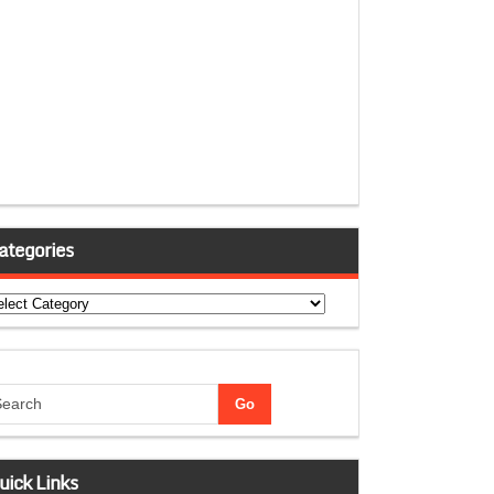
ategories
tegories
uick Links