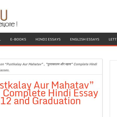
L
E-BOOKS
HINDI ESSAYS
ENGLISH ESSAYS
LET
 on “Pustkalay Aur Mahatav” , ”पुस्तकालय और महत्व” Complete Hindi
lasses.
ustkalay Aur Mahatav”
्व” Complete Hindi Essay
s 12 and Graduation