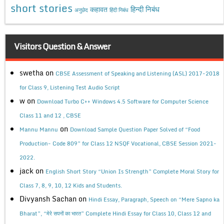
short stories
कहावत
हिन्दी निबंध
अनुछेद
हिंदी निबंध
Visitors Question & Answer
swetha
on
CBSE Assessment of Speaking and Listening (ASL) 2017-2018
for Class 9, Listening Test Audio Script
w
on
Download Turbo C++ Windows 4.5 Software for Computer Science
Class 11 and 12 , CBSE
on
Mannu Mannu
Download Sample Question Paper Solved of “Food
Production- Code 809” for Class 12 NSQF Vocational, CBSE Session 2021-
2022.
jack
on
English Short Story “Union Is Strength” Complete Moral Story for
Class 7, 8, 9, 10, 12 Kids and Students.
Divyansh Sachan
on
Hindi Essay, Paragraph, Speech on “Mere Sapno ka
Bharat”, “मेरे सपनों का भारत” Complete Hindi Essay for Class 10, Class 12 and