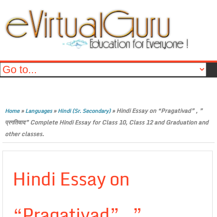
»
»
»
Hindi Essay on “Pragativad” , ”
Home
Languages
Hindi (Sr. Secondary)
प्रगतिवाद” Complete Hindi Essay for Class 10, Class 12 and Graduation and
other classes.
Hindi Essay on
“Pragativad” , ”