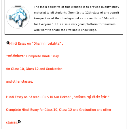
The main objective of this website is to provide quality study
material to all students (from 1st to 12th class of any board)
irrespective of their background as our motto is “Education
for Everyone”. It is also a very good platform for teachers
who want to share their valuable knowledge.
«
Hindi Essay on “Dharmnirpekshta” ,
”धर्म-निरपेक्षताः” Complete Hindi Essay
for Class 10, Class 12 and Graduation
and other classes.
Hindi Essay on “Asean : Purv ki Aur Dekho” , ”आसियान: ‘पूर्व की ओर देखोे’ ”
Complete Hindi Essay for Class 10, Class 12 and Graduation and other
»
classes.