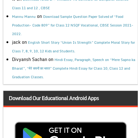
Class 11 and 12 , CBSE
on
Mannu Mannu
Download Sample Question Paper Solved of “Food
Production- Code 809” for Class 12 NSQF Vocational, CBSE Session 2021-
2022.
jack
on
English Short Story “Union Is Strength” Complete Moral Story for
Class 7, 8, 9, 10, 12 Kids and Students.
Divyansh Sachan
on
Hindi Essay, Paragraph, Speech on “Mere Sapno ka
Bharat”, “मेरे सपनों का भारत” Complete Hindi Essay for Class 10, Class 12 and
Graduation Classes.
Download Our Educational Android Apps