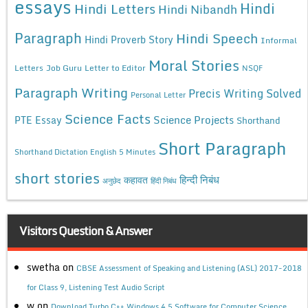
essays
Hindi
Hindi Letters
Hindi Nibandh
Paragraph
Hindi Speech
Hindi Proverb Story
Informal
Moral Stories
Letters
Job Guru
Letter to Editor
NSQF
Paragraph Writing
Precis Writing Solved
Personal Letter
Science Facts
Science Projects
PTE Essay
Shorthand
Short Paragraph
Shorthand Dictation English 5 Minutes
short stories
कहावत
हिन्दी निबंध
अनुछेद
हिंदी निबंध
Visitors Question & Answer
swetha
on
CBSE Assessment of Speaking and Listening (ASL) 2017-2018
for Class 9, Listening Test Audio Script
w
on
Download Turbo C++ Windows 4.5 Software for Computer Science