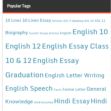
Popular Tags
10 Lines Essay
10 Lines
ASL 11
Articles
ASL 9 Speaking
ASL 10
English 10
Biography
English
Current Issues Articles
English 12
English Essay Class
10 & 12
English Essay
Graduation
English Letter Writing
English Speech
General
Formal Letter
Facts
Hindi Essay
Hindi
Knowledge
Hindi Anuched