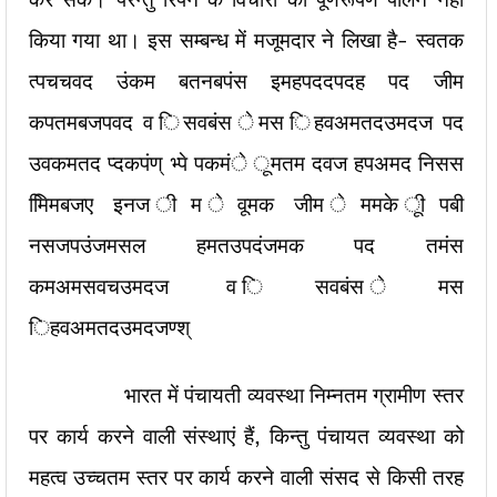
किया गया था। इस सम्बन्ध में मजूमदार ने लिखा है- स्वतक
त्पचचवद उंकम बतनबपंस इमहपददपदह पद जीम
कपतमबजपवद व िसवबंस ेमस िहवअमतदउमदज पद
उवकमतद प्दकपंण् भ्पे पकमंे ूमतम दवज हपअमद निसस
मििमबजए इनज ीम ेवूमक जीम ेममके ूीपबी
नसजपउंजमसल हमतउपदंजमक पद तमंस
कमअमसवचउमदज व िसवबंस ेमस
िहवअमतदउमदजण्श्
भारत में पंचायती व्यवस्था निम्नतम ग्रामीण स्तर
पर कार्य करने वाली संस्थाएं हैं, किन्तु पंचायत व्यवस्था को
महत्व उच्चतम स्तर पर कार्य करने वाली संसद से किसी तरह