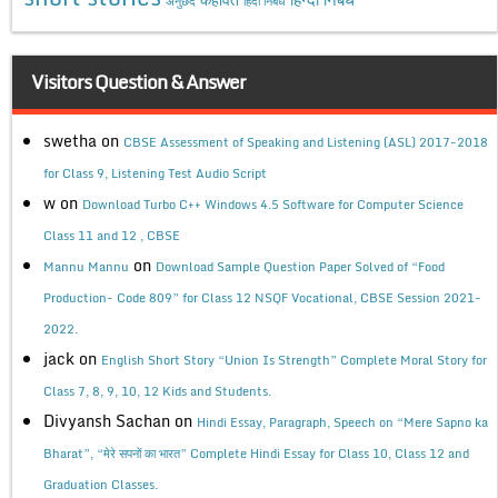
अनुछेद
हिंदी निबंध
Visitors Question & Answer
swetha
on
CBSE Assessment of Speaking and Listening (ASL) 2017-2018
for Class 9, Listening Test Audio Script
w
on
Download Turbo C++ Windows 4.5 Software for Computer Science
Class 11 and 12 , CBSE
on
Mannu Mannu
Download Sample Question Paper Solved of “Food
Production- Code 809” for Class 12 NSQF Vocational, CBSE Session 2021-
2022.
jack
on
English Short Story “Union Is Strength” Complete Moral Story for
Class 7, 8, 9, 10, 12 Kids and Students.
Divyansh Sachan
on
Hindi Essay, Paragraph, Speech on “Mere Sapno ka
Bharat”, “मेरे सपनों का भारत” Complete Hindi Essay for Class 10, Class 12 and
Graduation Classes.