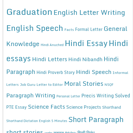
Graduation
English Letter Writing
English Speech
General
Formal Letter
Facts
Hindi Essay
Hindi
Knowledge
Hindi Anuched
essays
Hindi
Hindi Letters
Hindi Nibandh
Paragraph
Hindi Speech
Hindi Proverb Story
Informal
Moral Stories
Letters
Job Guru
Letter to Editor
NSQF
Paragraph Writing
Precis Writing Solved
Personal Letter
Science Facts
Science Projects
PTE Essay
Shorthand
Short Paragraph
Shorthand Dictation English 5 Minutes
short stories
कहावत
हिन्दी निबंध