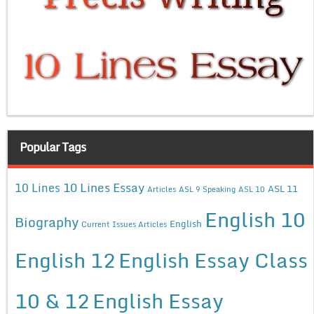
Popular Tags
10 Lines Essay
10 Lines
ASL 11
Articles
ASL 9 Speaking
ASL 10
English 10
Biography
English
Current Issues Articles
English 12
English Essay Class
10 & 12
English Essay