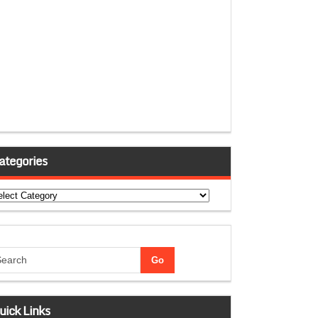
ategories
tegories
uick Links