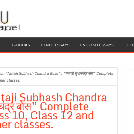
L
E-BOOKS
HINDI ESSAYS
ENGLISH ESSAYS
LET
on “Netaji Subhash Chandra Bose” , ”नेताजी सुभाषचंद्र बोस” Complete
her classes.
etaji Subhash Chandra
षचंद्र बोस” Complete
ss 10, Class 12 and
er classes.