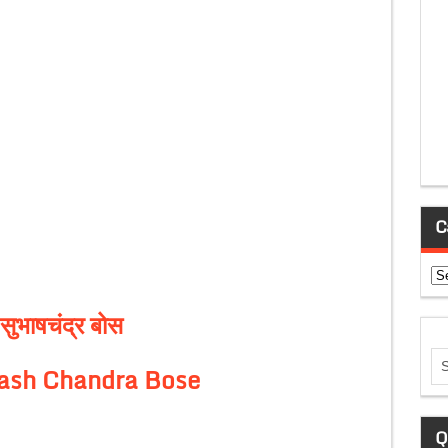
C
Ca
 सुभाषचंद्र बोस
ash Chandra Bose
Q