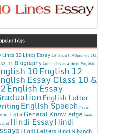
opular Tags
10 Lines Essay
 Lines
Articles
ASL 9 Speaking
ASL
Biography
ASL 11
English
Current Issues Articles
nglish 10
English 12
nglish Essay Class 10 &
12
English Essay
raduation
English Letter
English Speech
riting
Facts
General Knowledge
rmal Letter
Hindi
Hindi Essay
Hindi
uched
ssays
Hindi Letters
Hindi Nibandh