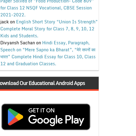
Paper Solved of “Food Production- Code 809”
for Class 12 NSQF Vocational, CBSE Session
2021-2022.
jack
on
English Short Story “Union Is Strength”
Complete Moral Story for Class 7, 8, 9, 10, 12
Kids and Students.
Divyansh Sachan
on
Hindi Essay, Paragraph,
Speech on “Mere Sapno ka Bharat”, “मेरे सपनों का
भारत” Complete Hindi Essay for Class 10, Class
12 and Graduation Classes.
ownload Our Educational Android Apps