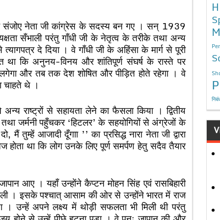
H
S
ना संजोए नेता जी कांग्रेस के सदस्य बन गए । सन् 1939
M
यक्षता सँभाली परंतु गाँधी जी के नेतृत्व के तरीके तथा अन्य
Per
त्यागपत्र दे दिया । वे गाँधी जी के अहिंसा के मार्ग से पूरी
S
था कि अनुनय-विनय और शांतिपूर्ण संघर्ष के रास्ते पर
 लगेगा और तब तक देश शोषित और पीड़ित होते रहेगा । वे
Sho
P
ना चाहते थे ।
निबं
े अन्य राष्ट्रों से सहायता लेने का फैसला किया । द्वितीय
े तथा जर्मनी पहुँचकर ‘हिटलर’ के सहयोगियों से अंग्रेजों के
V
ैं तुम्हें आजादी दूँगाा ’’ का प्रसिद्ध नारा नेता जी द्वारा
होता था कि लोग उनके लिए पूर्ण समर्पण हेतु सदैव तैयार
 जापान आए । यहाँ उन्होंने कैप्टन मोहन सिंह एवं रासबिहारी
ली । इसके पश्चात् आसाम की ओर से उन्होंने भारत में राज
 उन्हें अपने लक्ष्य में थोड़ी सफलता भी मिली थी परंतु
पराजय होने से उन्हें पीछे हटना पड़ा । वे पुनः जापान की और