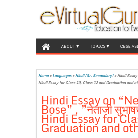
ABOUT
TOPICS
CBSE AS
Home
»
Languages
»
Hindi (Sr. Secondary)
»
Hindi Essay 
Hindi Essay for Class 10, Class 12 and Graduation and ot
Hindi Essay on “N
Bose” , ”नेताजी सुभा
Hindi Essay for Cla
Graduation and oth