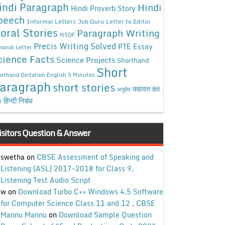
indi Paragraph
Hindi
Hindi Proverb Story
peech
Informal Letters
Job Guru
Letter to Editor
oral Stories
Paragraph Writing
NSQF
Precis Writing Solved
PTE Essay
sonal Letter
cience Facts
Science Projects
Shorthand
Short
rthand Dictation English 5 Minutes
aragraph
short stories
कहावत
अनुछेद
हिंदी
हिन्दी निबंध
ध
isitors Question & Answer
swetha
on
CBSE Assessment of Speaking and
Listening (ASL) 2017-2018 for Class 9,
Listening Test Audio Script
w
on
Download Turbo C++ Windows 4.5 Software
for Computer Science Class 11 and 12 , CBSE
Mannu Mannu
on
Download Sample Question