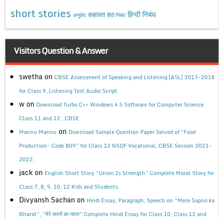
short stories
कहावत
हिन्दी निबंध
अनुछेद
हिंदी निबंध
Visitors Question & Answer
swetha
on
CBSE Assessment of Speaking and Listening (ASL) 2017-2018
for Class 9, Listening Test Audio Script
w
on
Download Turbo C++ Windows 4.5 Software for Computer Science
Class 11 and 12 , CBSE
on
Mannu Mannu
Download Sample Question Paper Solved of “Food
Production- Code 809” for Class 12 NSQF Vocational, CBSE Session 2021-
2022.
jack
on
English Short Story “Union Is Strength” Complete Moral Story for
Class 7, 8, 9, 10, 12 Kids and Students.
Divyansh Sachan
on
Hindi Essay, Paragraph, Speech on “Mere Sapno ka
Bharat”, “मेरे सपनों का भारत” Complete Hindi Essay for Class 10, Class 12 and