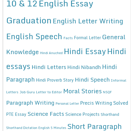
10 & 12
English Essay
Graduation
English Letter Writing
English Speech
General
Formal Letter
Facts
Hindi Essay
Hindi
Knowledge
Hindi Anuched
essays
Hindi
Hindi Letters
Hindi Nibandh
Paragraph
Hindi Speech
Hindi Proverb Story
Informal
Moral Stories
Letters
Job Guru
Letter to Editor
NSQF
Paragraph Writing
Precis Writing Solved
Personal Letter
Science Facts
Science Projects
PTE Essay
Shorthand
Short Paragraph
Shorthand Dictation English 5 Minutes