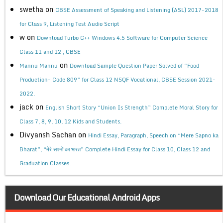
swetha
on
CBSE Assessment of Speaking and Listening (ASL) 2017-2018
for Class 9, Listening Test Audio Script
w
on
Download Turbo C++ Windows 4.5 Software for Computer Science
Class 11 and 12 , CBSE
on
Mannu Mannu
Download Sample Question Paper Solved of “Food
Production- Code 809” for Class 12 NSQF Vocational, CBSE Session 2021-
2022.
jack
on
English Short Story “Union Is Strength” Complete Moral Story for
Class 7, 8, 9, 10, 12 Kids and Students.
Divyansh Sachan
on
Hindi Essay, Paragraph, Speech on “Mere Sapno ka
Bharat”, “मेरे सपनों का भारत” Complete Hindi Essay for Class 10, Class 12 and
Graduation Classes.
Download Our Educational Android Apps