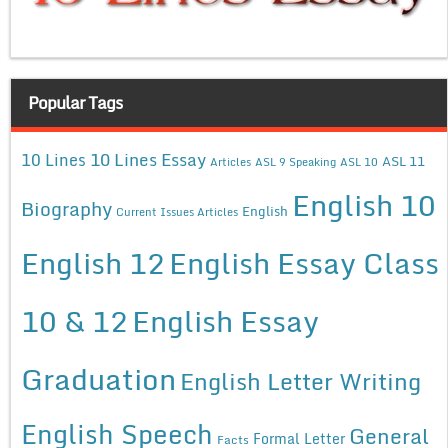
Popular Tags
10 Lines Essay
10 Lines
ASL 11
Articles
ASL 9 Speaking
ASL 10
English 10
Biography
English
Current Issues Articles
English 12
English Essay Class
10 & 12
English Essay
Graduation
English Letter Writing
English Speech
General
Formal Letter
Facts