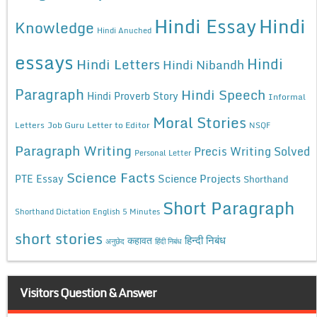
Hindi Essay
Hindi
Knowledge
Hindi Anuched
essays
Hindi
Hindi Letters
Hindi Nibandh
Paragraph
Hindi Speech
Hindi Proverb Story
Informal
Moral Stories
Letters
Job Guru
Letter to Editor
NSQF
Paragraph Writing
Precis Writing Solved
Personal Letter
Science Facts
Science Projects
PTE Essay
Shorthand
Short Paragraph
Shorthand Dictation English 5 Minutes
short stories
कहावत
हिन्दी निबंध
अनुछेद
हिंदी निबंध
Visitors Question & Answer