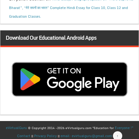
Bharat”, “मेरे सपनों का भारत” Complete Hindi Essay for Class 10, Class 12 and
Graduation Classes.
Download Our Educational Android Apps
eVirtualGuru
Everyone !"
© Copyright 2014 -2026 eVirtualguru.com "Education for
Contact
Privacy Policy
email: evirtualguru@gmail.com
↑
||
||