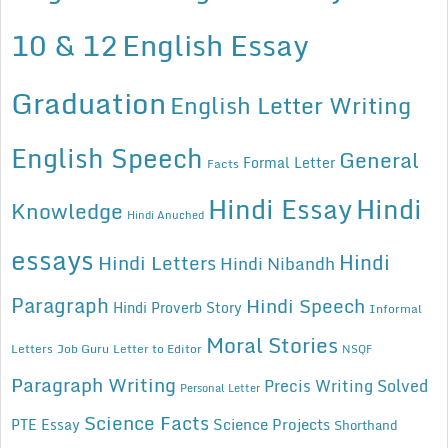
10 & 12
English Essay
Graduation
English Letter Writing
English Speech
General
Formal Letter
Facts
Hindi Essay
Hindi
Knowledge
Hindi Anuched
essays
Hindi
Hindi Letters
Hindi Nibandh
Paragraph
Hindi Speech
Hindi Proverb Story
Informal
Moral Stories
Letters
Job Guru
Letter to Editor
NSQF
Paragraph Writing
Precis Writing Solved
Personal Letter
Science Facts
Science Projects
PTE Essay
Shorthand