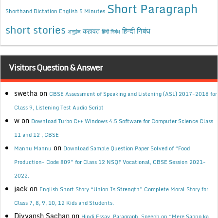
Short Paragraph
Shorthand Dictation English 5 Minutes
short stories
कहावत
हिन्दी निबंध
अनुछेद
हिंदी निबंध
Visitors Question & Answer
swetha
on
CBSE Assessment of Speaking and Listening (ASL) 2017-2018 for
Class 9, Listening Test Audio Script
w
on
Download Turbo C++ Windows 4.5 Software for Computer Science Class
11 and 12 , CBSE
on
Mannu Mannu
Download Sample Question Paper Solved of “Food
Production- Code 809” for Class 12 NSQF Vocational, CBSE Session 2021-
2022.
jack
on
English Short Story “Union Is Strength” Complete Moral Story for
Class 7, 8, 9, 10, 12 Kids and Students.
Divyansh Sachan
on
Hindi Essay, Paragraph, Speech on “Mere Sapno ka