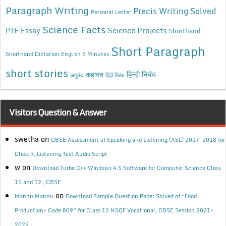
Paragraph Writing
Precis Writing Solved
Personal Letter
Science Facts
Science Projects
PTE Essay
Shorthand
Short Paragraph
Shorthand Dictation English 5 Minutes
short stories
कहावत
हिन्दी निबंध
अनुछेद
हिंदी निबंध
Visitors Question & Answer
swetha
on
CBSE Assessment of Speaking and Listening (ASL) 2017-2018 for
Class 9, Listening Test Audio Script
w
on
Download Turbo C++ Windows 4.5 Software for Computer Science Class
11 and 12 , CBSE
on
Mannu Mannu
Download Sample Question Paper Solved of “Food
Production- Code 809” for Class 12 NSQF Vocational, CBSE Session 2021-
2022.