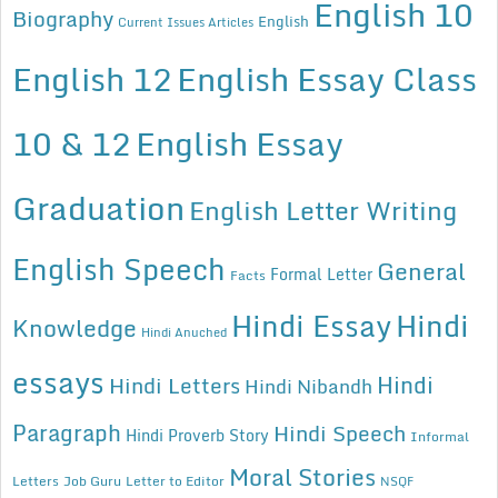
English 10
Biography
English
Current Issues Articles
English 12
English Essay Class
10 & 12
English Essay
Graduation
English Letter Writing
English Speech
General
Formal Letter
Facts
Hindi Essay
Hindi
Knowledge
Hindi Anuched
essays
Hindi
Hindi Letters
Hindi Nibandh
Paragraph
Hindi Speech
Hindi Proverb Story
Informal
Moral Stories
Letters
Job Guru
Letter to Editor
NSQF