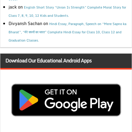
jack
on
English Short Story “Union Is Strength” Complete Moral Story for
Class 7, 8, 9, 10, 12 Kids and Students.
Divyansh Sachan
on
Hindi Essay, Paragraph, Speech on “Mere Sapno ka
Bharat”, “मेरे सपनों का भारत” Complete Hindi Essay for Class 10, Class 12 and
Graduation Classes.
Download Our Educational Android Apps