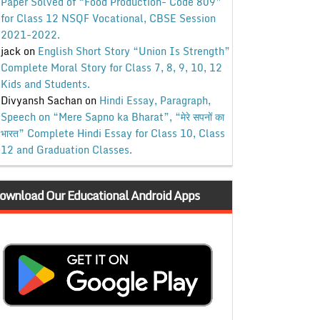
Paper Solved of “Food Production- Code 809”
for Class 12 NSQF Vocational, CBSE Session
2021-2022.
jack
on
English Short Story “Union Is Strength”
Complete Moral Story for Class 7, 8, 9, 10, 12
Kids and Students.
Divyansh Sachan
on
Hindi Essay, Paragraph,
Speech on “Mere Sapno ka Bharat”, “मेरे सपनों का
भारत” Complete Hindi Essay for Class 10, Class
12 and Graduation Classes.
ownload Our Educational Android Apps