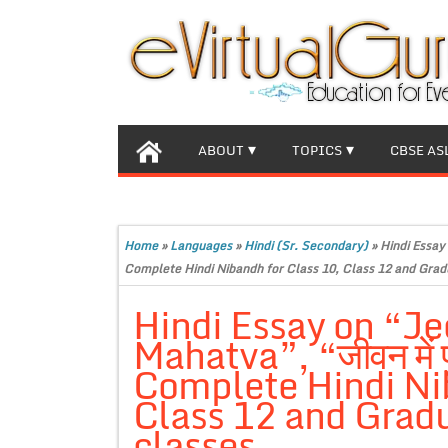
ABOUT
TOPICS
CBSE AS
Home
»
Languages
»
Hindi (Sr. Secondary)
»
Hindi Essay 
Complete Hindi Nibandh for Class 10, Class 12 and Grad
Hindi Essay on “J
Mahatva”, “जीवन में पुस
Complete Hindi Nib
Class 12 and Gradu
classes.