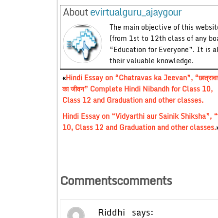
About
evirtualguru_ajaygour
The main objective of this website
(from 1st to 12th class of any bo
“Education for Everyone”. It is a
their valuable knowledge.
«
Hindi Essay on “Chatravas ka Jeevan”, “छात्राव
का जीवन” Complete Hindi Nibandh for Class 10,
Class 12 and Graduation and other classes.
Hindi Essay on “Vidyarthi aur Sainik Shiksha”, “विद
10, Class 12 and Graduation and other classes.
Commentscomments
Riddhi
says: