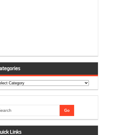
ategories
tegories
uick Links