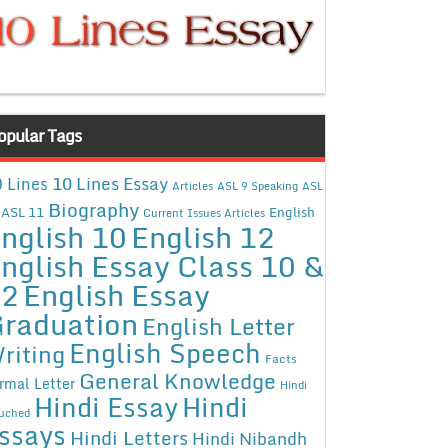
opular Tags
10 Lines Essay
 Lines
Articles
ASL 9 Speaking
ASL
Biography
ASL 11
English
Current Issues Articles
nglish 10
English 12
nglish Essay Class 10 &
12
English Essay
raduation
English Letter
English Speech
riting
Facts
General Knowledge
rmal Letter
Hindi
Hindi Essay
Hindi
uched
ssays
Hindi Letters
Hindi Nibandh