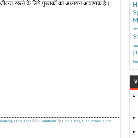
ो जीवन्त रखने के लिये पुस्तकों का अध्ययन आवश्यक है।
H
S
M
Per
S
Sho
P
निबं
V
condary)
,
Languages
1 Comment
Hindi Essay
,
Hindi essays
,
Hindi