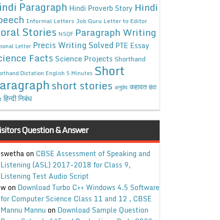
indi Paragraph
Hindi
Hindi Proverb Story
peech
Informal Letters
Job Guru
Letter to Editor
oral Stories
Paragraph Writing
NSQF
Precis Writing Solved
PTE Essay
sonal Letter
cience Facts
Science Projects
Shorthand
Short
rthand Dictation English 5 Minutes
aragraph
short stories
कहावत
अनुछेद
हिंदी
हिन्दी निबंध
ध
isitors Question & Answer
swetha
on
CBSE Assessment of Speaking and
Listening (ASL) 2017-2018 for Class 9,
Listening Test Audio Script
w
on
Download Turbo C++ Windows 4.5 Software
for Computer Science Class 11 and 12 , CBSE
Mannu Mannu
on
Download Sample Question