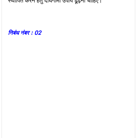
स्थापित करने हेतु दीर्घगामी उपाय ढूंढ़ना चाहिए।
निबंध नंबर : 02