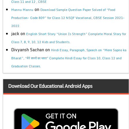
Class 11 and 12 , CBSE
on
Mannu Mannu
Download Sample Question Paper Solved of “Food
Production- Code 809” for Class 12 NSQF Vocational, CBSE Session 2021-
2022.
jack
on
English Short Story “Union Is Strength” Complete Moral Story for
Class 7, 8, 9, 10, 12 Kids and Students.
Divyansh Sachan
on
Hindi Essay, Paragraph, Speech on “Mere Sapno ka
Bharat”, “मेरे सपनों का भारत” Complete Hindi Essay for Class 10, Class 12 and
Graduation Classes.
Download Our Educational Android Apps