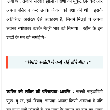
लिया था, तत्क्षण सरदार झाला ने राणा का मुकुट छीनकर और
अपना बलिदान कर उनके जीवन की रक्षा की थी। इसके
अतिरिक्त असंख्य ऐसे उदाहरण हैं, जिनमें मित्रों ने अपना
सर्वस्व न्योछावर करके मैत्री भाव को निभाया। रहीम के इन
शब्दों के मर्म को समझिये-
“
विपत्ति कसौटी जे कसे
,
तेई साँचे मीत ।”
व्यक्ति की शक्ति की परिचायक-आपत्ति :
सच्ची सहधर्मिणी
सुख-दु:ख, हर्ष-विषाद्, सम्पदा-आपदा किसी अवस्था में पति
का साथ नहीं छोड़ती है, वह माता के समान हर बात का ध्यान