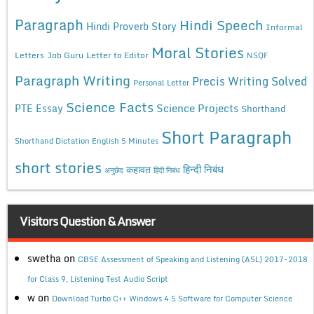
Paragraph
Hindi Speech
Hindi Proverb Story
Informal
Moral Stories
Letters
Job Guru
Letter to Editor
NSQF
Paragraph Writing
Precis Writing Solved
Personal Letter
Science Facts
Science Projects
PTE Essay
Shorthand
Short Paragraph
Shorthand Dictation English 5 Minutes
short stories
कहावत
हिन्दी निबंध
अनुछेद
हिंदी निबंध
Visitors Question & Answer
swetha
on
CBSE Assessment of Speaking and Listening (ASL) 2017-2018
for Class 9, Listening Test Audio Script
w
on
Download Turbo C++ Windows 4.5 Software for Computer Science