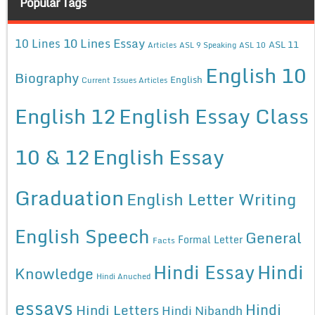
Popular Tags
10 Lines Essay
10 Lines
ASL 11
Articles
ASL 9 Speaking
ASL 10
English 10
Biography
English
Current Issues Articles
English 12
English Essay Class
10 & 12
English Essay
Graduation
English Letter Writing
English Speech
General
Formal Letter
Facts
Hindi Essay
Hindi
Knowledge
Hindi Anuched
essays
Hindi
Hindi Letters
Hindi Nibandh