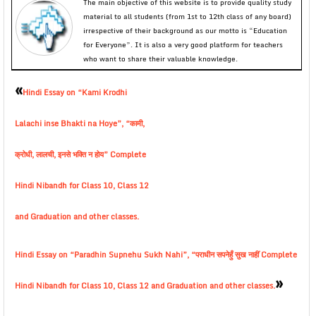
The main objective of this website is to provide quality study
material to all students (from 1st to 12th class of any board)
irrespective of their background as our motto is “Education
for Everyone”. It is also a very good platform for teachers
who want to share their valuable knowledge.
«
Hindi Essay on “Kami Krodhi
Lalachi inse Bhakti na Hoye”, “कामी,
क्रोधी, लालची, इनसे भक्ति न होय” Complete
Hindi Nibandh for Class 10, Class 12
and Graduation and other classes.
Hindi Essay on “Paradhin Supnehu Sukh Nahi”, “पराधीन सपनेहुँ सुख नाहीं Complete
»
Hindi Nibandh for Class 10, Class 12 and Graduation and other classes.