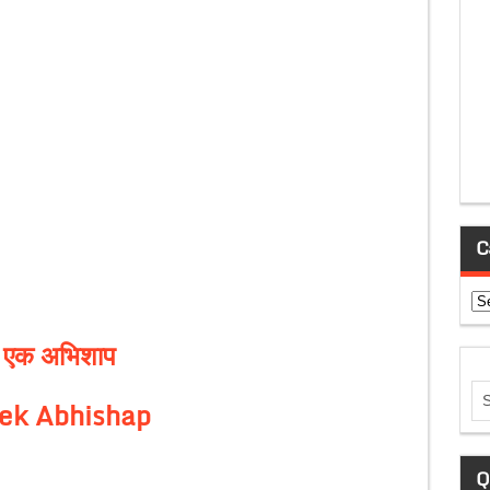
C
Ca
 एक अभिशाप
ek Abhishap
Q