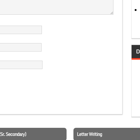
D
(Sr. Secondary)
Letter Writing