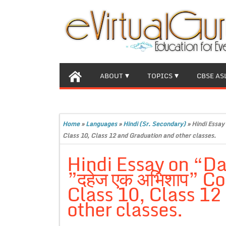
ABOUT
TOPICS
CBSE AS
Home
»
Languages
»
Hindi (Sr. Secondary)
»
Hindi Essay
Class 10, Class 12 and Graduation and other classes.
Hindi Essay on “Da
”दहेज एक अभिशाप” C
Class 10, Class 12
other classes.