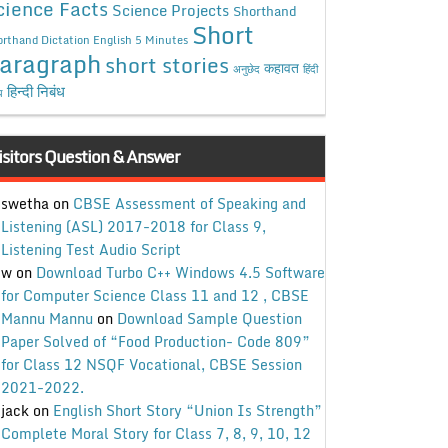
cience Facts
Science Projects
Shorthand
Short
rthand Dictation English 5 Minutes
aragraph
short stories
कहावत
अनुछेद
हिंदी
हिन्दी निबंध
ध
isitors Question & Answer
swetha
on
CBSE Assessment of Speaking and
Listening (ASL) 2017-2018 for Class 9,
Listening Test Audio Script
w
on
Download Turbo C++ Windows 4.5 Software
for Computer Science Class 11 and 12 , CBSE
Mannu Mannu
on
Download Sample Question
Paper Solved of “Food Production- Code 809”
for Class 12 NSQF Vocational, CBSE Session
2021-2022.
jack
on
English Short Story “Union Is Strength”
Complete Moral Story for Class 7, 8, 9, 10, 12