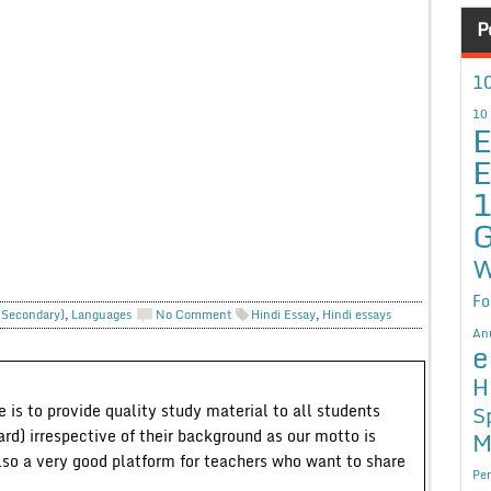
P
10
10
E
E
G
W
Fo
. Secondary)
,
Languages
No Comment
Hindi Essay
,
Hindi essays
An
e
H
 is to provide quality study material to all students
S
ard) irrespective of their background as our motto is
M
lso a very good platform for teachers who want to share
Per