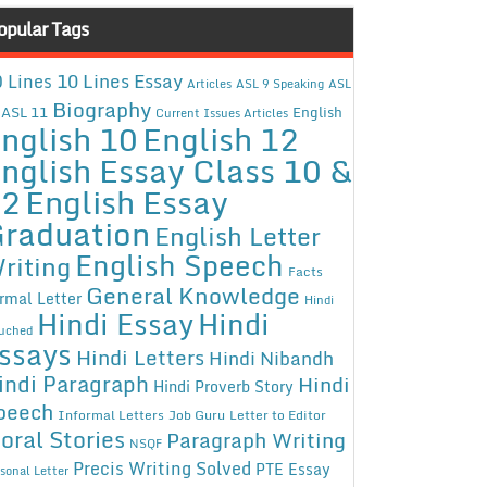
opular Tags
10 Lines Essay
 Lines
Articles
ASL 9 Speaking
ASL
Biography
ASL 11
English
Current Issues Articles
nglish 10
English 12
nglish Essay Class 10 &
12
English Essay
raduation
English Letter
English Speech
riting
Facts
General Knowledge
rmal Letter
Hindi
Hindi Essay
Hindi
uched
ssays
Hindi Letters
Hindi Nibandh
indi Paragraph
Hindi
Hindi Proverb Story
peech
Informal Letters
Job Guru
Letter to Editor
oral Stories
Paragraph Writing
NSQF
Precis Writing Solved
PTE Essay
sonal Letter