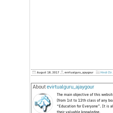
August 18, 2017
evirtualguru_ajaygour
Hindi (Sr
About
evirtualguru_ajaygour
The main objective of this website
(from 1st to 12th class of any bo
“Education for Everyone”. It is a
their valuable knowledge.