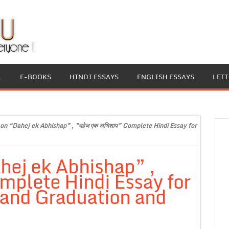
L
E-BOOKS
HINDI ESSAYS
ENGLISH ESSAYS
LET
 on “Dahej ek Abhishap” , ”दहेज एक अभिशाप” Complete Hindi Essay for
hej ek Abhishap” ,
omplete Hindi Essay for
 and Graduation and