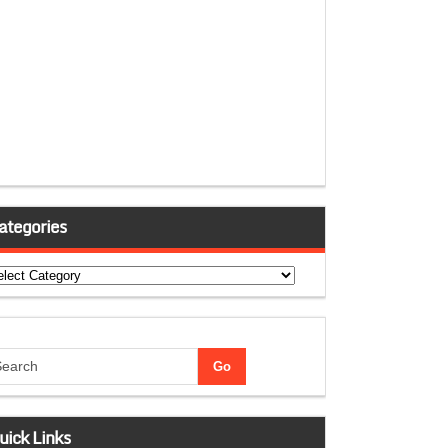
ategories
tegories
uick Links