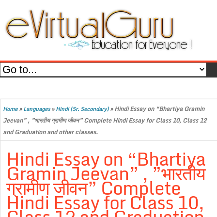
»
»
»
Hindi Essay on “Bhartiya Gramin
Home
Languages
Hindi (Sr. Secondary)
Jeevan” , ”भारतीय ग्रामीण जीवन” Complete Hindi Essay for Class 10, Class 12
and Graduation and other classes.
Hindi Essay on “Bhartiya
Gramin Jeevan” , ”भारतीय
ग्रामीण जीवन” Complete
Hindi Essay for Class 10,