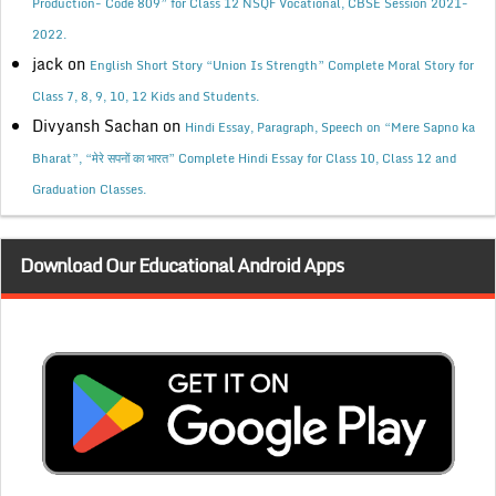
Production- Code 809” for Class 12 NSQF Vocational, CBSE Session 2021-
2022.
jack
on
English Short Story “Union Is Strength” Complete Moral Story for
Class 7, 8, 9, 10, 12 Kids and Students.
Divyansh Sachan
on
Hindi Essay, Paragraph, Speech on “Mere Sapno ka
Bharat”, “मेरे सपनों का भारत” Complete Hindi Essay for Class 10, Class 12 and
Graduation Classes.
Download Our Educational Android Apps