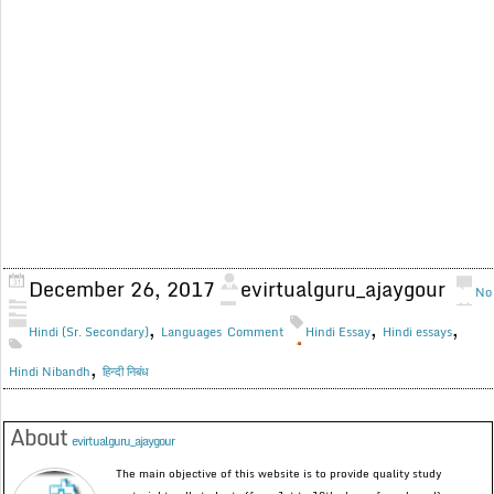
December 26, 2017
evirtualguru_ajaygour
No
,
,
,
Hindi (Sr. Secondary)
Languages
Comment
Hindi Essay
Hindi essays
,
Hindi Nibandh
हिन्दी निबंध
About
evirtualguru_ajaygour
The main objective of this website is to provide quality study