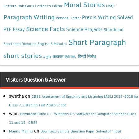
Moral Stories
Letters
Job Guru
Letter to Editor
NSQF
Paragraph Writing
Precis Writing Solved
Personal Letter
Science Facts
Science Projects
PTE Essay
Shorthand
Short Paragraph
Shorthand Dictation English 5 Minutes
short stories
कहावत
हिन्दी निबंध
अनुछेद
हिंदी निबंध
Visitors Question & Answer
swetha
on
CBSE Assessment of Speaking and Listening (ASL) 2017-2018 for
Class 9, Listening Test Audio Script
w
on
Download Turbo C++ Windows 4.5 Software for Computer Science Class
11 and 12 , CBSE
on
Mannu Mannu
Download Sample Question Paper Solved of “Food