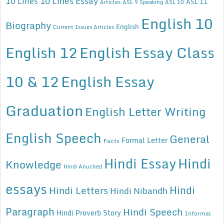
10 Lines Essay
10 Lines
ASL 11
Articles
ASL 9 Speaking
ASL 10
English 10
Biography
English
Current Issues Articles
English 12
English Essay Class
10 & 12
English Essay
Graduation
English Letter Writing
English Speech
General
Formal Letter
Facts
Hindi Essay
Hindi
Knowledge
Hindi Anuched
essays
Hindi
Hindi Letters
Hindi Nibandh
Paragraph
Hindi Speech
Hindi Proverb Story
Informal