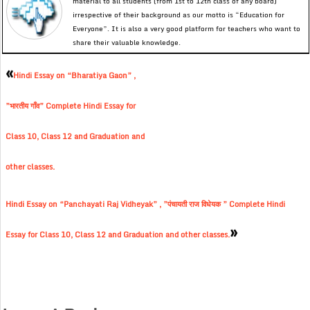
material to all students (from 1st to 12th class of any board)
irrespective of their background as our motto is “Education for
Everyone”. It is also a very good platform for teachers who want to
share their valuable knowledge.
«
Hindi Essay on “Bharatiya Gaon” ,
”भारतीय गाँव” Complete Hindi Essay for
Class 10, Class 12 and Graduation and
other classes.
Hindi Essay on “Panchayati Raj Vidheyak” , ”पंचायती राज विधेयक ” Complete Hindi
»
Essay for Class 10, Class 12 and Graduation and other classes.