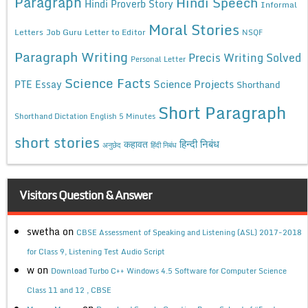
Paragraph
Hindi Speech
Hindi Proverb Story
Informal
Moral Stories
Letters
Job Guru
Letter to Editor
NSQF
Paragraph Writing
Precis Writing Solved
Personal Letter
Science Facts
Science Projects
PTE Essay
Shorthand
Short Paragraph
Shorthand Dictation English 5 Minutes
short stories
कहावत
हिन्दी निबंध
अनुछेद
हिंदी निबंध
Visitors Question & Answer
swetha
on
CBSE Assessment of Speaking and Listening (ASL) 2017-2018
for Class 9, Listening Test Audio Script
w
on
Download Turbo C++ Windows 4.5 Software for Computer Science
Class 11 and 12 , CBSE