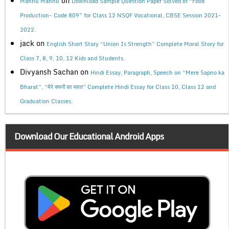
on
Mannu Mannu
Download Sample Question Paper Solved of “Food
Production- Code 809” for Class 12 NSQF Vocational, CBSE Session 2021-
2022.
jack
on
English Short Story “Union Is Strength” Complete Moral Story for
Class 7, 8, 9, 10, 12 Kids and Students.
Divyansh Sachan
on
Hindi Essay, Paragraph, Speech on “Mere Sapno ka
Bharat”, “मेरे सपनों का भारत” Complete Hindi Essay for Class 10, Class 12 and
Graduation Classes.
Download Our Educational Android Apps