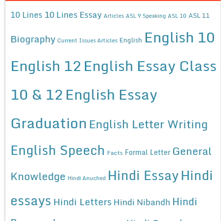
10 Lines Essay
10 Lines
ASL 11
Articles
ASL 9 Speaking
ASL 10
English 10
Biography
English
Current Issues Articles
English 12
English Essay Class
10 & 12
English Essay
Graduation
English Letter Writing
English Speech
General
Formal Letter
Facts
Hindi Essay
Hindi
Knowledge
Hindi Anuched
essays
Hindi
Hindi Letters
Hindi Nibandh