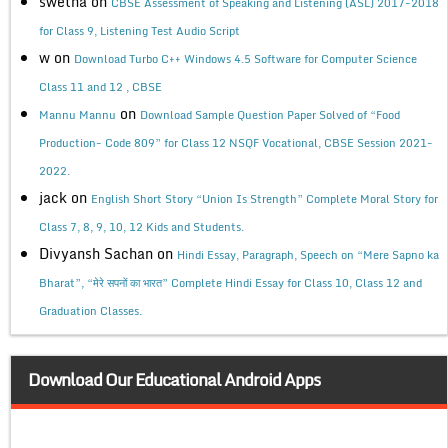
swetha
on
CBSE Assessment of Speaking and Listening (ASL) 2017-2018
for Class 9, Listening Test Audio Script
w
on
Download Turbo C++ Windows 4.5 Software for Computer Science
Class 11 and 12 , CBSE
on
Mannu Mannu
Download Sample Question Paper Solved of “Food
Production- Code 809” for Class 12 NSQF Vocational, CBSE Session 2021-
2022.
jack
on
English Short Story “Union Is Strength” Complete Moral Story for
Class 7, 8, 9, 10, 12 Kids and Students.
Divyansh Sachan
on
Hindi Essay, Paragraph, Speech on “Mere Sapno ka
Bharat”, “मेरे सपनों का भारत” Complete Hindi Essay for Class 10, Class 12 and
Graduation Classes.
Download Our Educational Android Apps