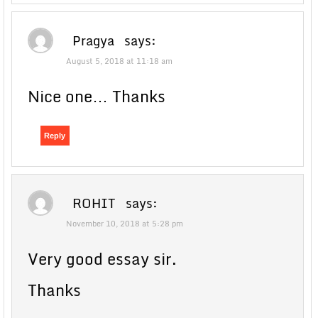
Pragya
says:
August 5, 2018 at 11:18 am
Nice one… Thanks
Reply
ROHIT
says:
November 10, 2018 at 5:28 pm
Very good essay sir.
Thanks