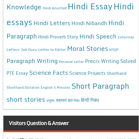
Hindi Essay
Hindi
Knowledge
Hindi Anuched
essays
Hindi
Hindi Letters
Hindi Nibandh
Paragraph
Hindi Speech
Hindi Proverb Story
Informal
Moral Stories
Letters
Job Guru
Letter to Editor
NSQF
Paragraph Writing
Precis Writing Solved
Personal Letter
Science Facts
Science Projects
PTE Essay
Shorthand
Short Paragraph
Shorthand Dictation English 5 Minutes
short stories
कहावत
हिन्दी निबंध
अनुछेद
हिंदी निबंध
Visitors Question & Answer