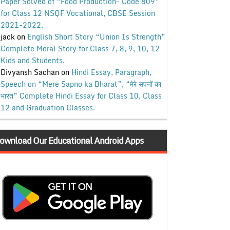
Paper Solved of “Food Production- Code 809”
for Class 12 NSQF Vocational, CBSE Session
2021-2022.
jack
on
English Short Story “Union Is Strength”
Complete Moral Story for Class 7, 8, 9, 10, 12
Kids and Students.
Divyansh Sachan
on
Hindi Essay, Paragraph,
Speech on “Mere Sapno ka Bharat”, “मेरे सपनों का
भारत” Complete Hindi Essay for Class 10, Class
12 and Graduation Classes.
ownload Our Educational Android Apps