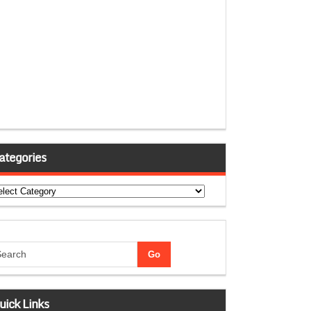
ategories
tegories
uick Links