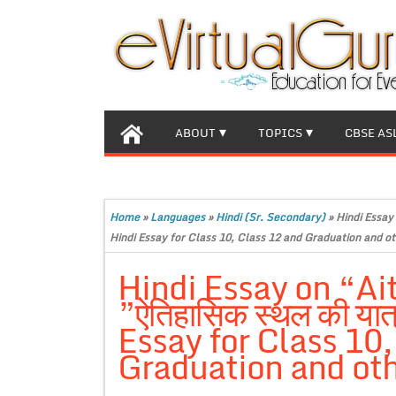
ABOUT
TOPICS
CBSE AS
Home
»
Languages
»
Hindi (Sr. Secondary)
»
Hindi Essay 
Hindi Essay for Class 10, Class 12 and Graduation and ot
Hindi Essay on “Ait
”ऐतिहासिक स्थल की या
Essay for Class 10
Graduation and oth