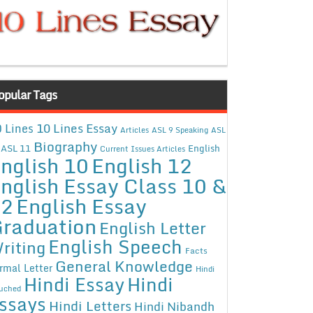
opular Tags
10 Lines Essay
 Lines
Articles
ASL 9 Speaking
ASL
Biography
ASL 11
English
Current Issues Articles
nglish 10
English 12
nglish Essay Class 10 &
12
English Essay
raduation
English Letter
English Speech
riting
Facts
General Knowledge
rmal Letter
Hindi
Hindi Essay
Hindi
uched
ssays
Hindi Letters
Hindi Nibandh