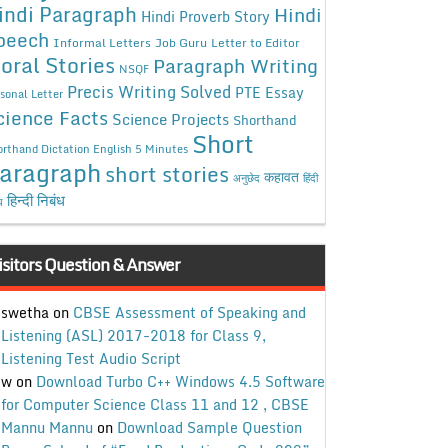
indi Paragraph
Hindi
Hindi Proverb Story
peech
Informal Letters
Job Guru
Letter to Editor
oral Stories
Paragraph Writing
NSQF
Precis Writing Solved
PTE Essay
sonal Letter
cience Facts
Science Projects
Shorthand
Short
rthand Dictation English 5 Minutes
aragraph
short stories
कहावत
अनुछेद
हिंदी
हिन्दी निबंध
ध
isitors Question & Answer
swetha
on
CBSE Assessment of Speaking and
Listening (ASL) 2017-2018 for Class 9,
Listening Test Audio Script
w
on
Download Turbo C++ Windows 4.5 Software
for Computer Science Class 11 and 12 , CBSE
Mannu Mannu
on
Download Sample Question