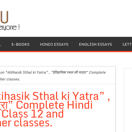
L
E-BOOKS
HINDI ESSAYS
ENGLISH ESSAYS
LET
on “Aitihasik Sthal ki Yatra” , ”ऐतिहासिक स्थल की यात्रा” Complete
her classes.
ihasik Sthal ki Yatra” ,
त्रा” Complete Hindi
, Class 12 and
er classes.