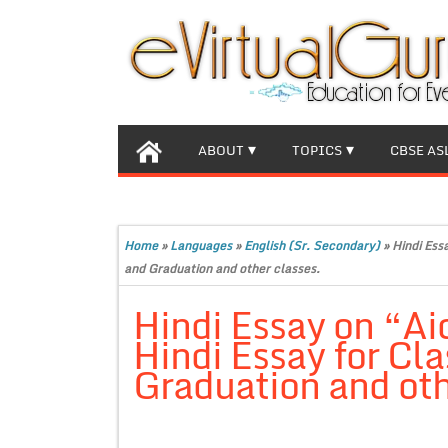
ABOUT
TOPICS
CBSE AS
Home
»
Languages
»
English (Sr. Secondary)
»
Hindi Ess
and Graduation and other classes.
Hindi Essay on “Ai
Hindi Essay for Cla
Graduation and oth