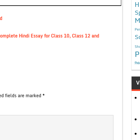
H
S
d
M
Per
S
 Complete Hindi Essay for Class 10, Class 12 and
Sho
P
निबं
V
ed fields are marked
*