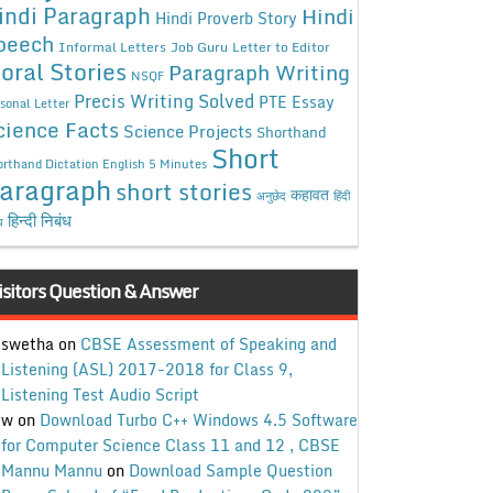
indi Paragraph
Hindi
Hindi Proverb Story
peech
Informal Letters
Job Guru
Letter to Editor
oral Stories
Paragraph Writing
NSQF
Precis Writing Solved
PTE Essay
sonal Letter
cience Facts
Science Projects
Shorthand
Short
rthand Dictation English 5 Minutes
aragraph
short stories
कहावत
अनुछेद
हिंदी
हिन्दी निबंध
ध
isitors Question & Answer
swetha
on
CBSE Assessment of Speaking and
Listening (ASL) 2017-2018 for Class 9,
Listening Test Audio Script
w
on
Download Turbo C++ Windows 4.5 Software
for Computer Science Class 11 and 12 , CBSE
Mannu Mannu
on
Download Sample Question