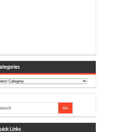
ategories
tegories
uick Links