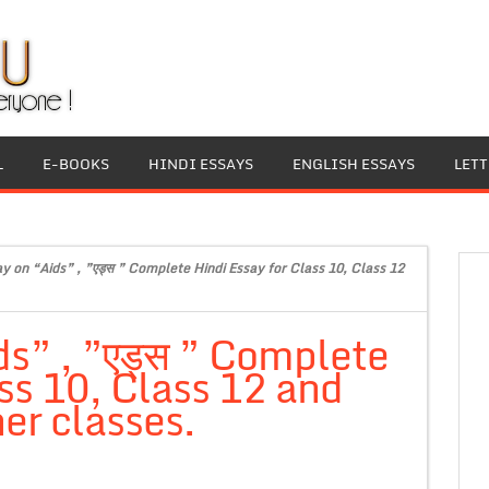
L
E-BOOKS
HINDI ESSAYS
ENGLISH ESSAYS
LET
ay on “Aids” , ”एड्स ” Complete Hindi Essay for Class 10, Class 12
ds” , ”एड्स ” Complete
ss 10, Class 12 and
er classes.