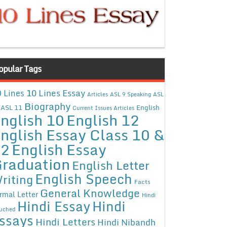
opular Tags
10 Lines Essay
 Lines
Articles
ASL 9 Speaking
ASL
Biography
ASL 11
English
Current Issues Articles
nglish 10
English 12
nglish Essay Class 10 &
12
English Essay
raduation
English Letter
English Speech
riting
Facts
General Knowledge
rmal Letter
Hindi
Hindi Essay
Hindi
uched
ssays
Hindi Letters
Hindi Nibandh