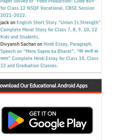
Paper Solved of “Food Production- Code 809”
for Class 12 NSQF Vocational, CBSE Session
2021-2022.
jack
on
English Short Story “Union Is Strength”
Complete Moral Story for Class 7, 8, 9, 10, 12
Kids and Students.
Divyansh Sachan
on
Hindi Essay, Paragraph,
Speech on “Mere Sapno ka Bharat”, “मेरे सपनों का
भारत” Complete Hindi Essay for Class 10, Class
12 and Graduation Classes.
ownload Our Educational Android Apps