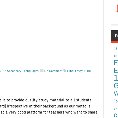
P
10
10
E
E
h (Sr. Secondary)
,
Languages
No Comment
Hindi Essay
,
Hindi
G
W
 is to provide quality study material to all students
Fo
ard) irrespective of their background as our motto is
An
lso a very good platform for teachers who want to share
e