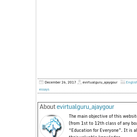
December 26, 2017
evirtualguru_ajaygour
Englis
essays
About
evirtualguru_ajaygour
The main objective of this website
(from 1st to 12th class of any bo
“Education for Everyone”. It is a