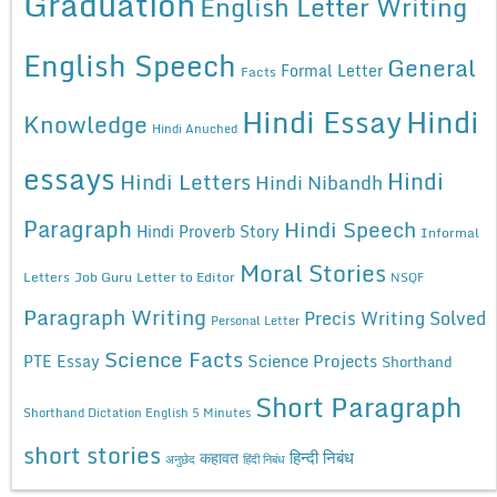
Graduation
English Letter Writing
English Speech
General
Formal Letter
Facts
Hindi Essay
Hindi
Knowledge
Hindi Anuched
essays
Hindi
Hindi Letters
Hindi Nibandh
Paragraph
Hindi Speech
Hindi Proverb Story
Informal
Moral Stories
Letters
Job Guru
Letter to Editor
NSQF
Paragraph Writing
Precis Writing Solved
Personal Letter
Science Facts
Science Projects
PTE Essay
Shorthand
Short Paragraph
Shorthand Dictation English 5 Minutes
short stories
कहावत
हिन्दी निबंध
अनुछेद
हिंदी निबंध