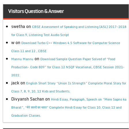
Visitors Question & Answer
swetha
on
CBSE Assessment of Speaking and Listening (ASL) 2017-2018
for Class 9, Listening Test Audio Script
w
on
Download Turbo C++ Windows 4.5 Software for Computer Science
Class 11 and 12 , CBSE
on
Mannu Mannu
Download Sample Question Paper Solved of “Food
Production- Code 809” for Class 12 NSQF Vocational, CBSE Session 2021-
2022.
jack
on
English Short Story “Union Is Strength” Complete Moral Story for
Class 7, 8, 9, 10, 12 Kids and Students.
Divyansh Sachan
on
Hindi Essay, Paragraph, Speech on “Mere Sapno ka
Bharat”, “मेरे सपनों का भारत” Complete Hindi Essay for Class 10, Class 12 and
Graduation Classes.