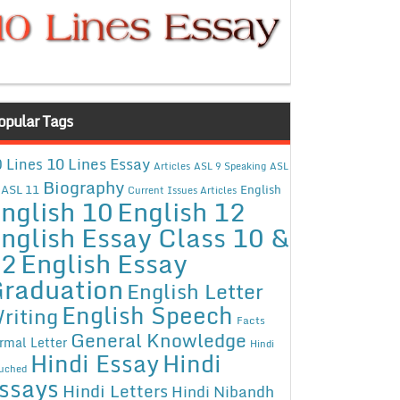
opular Tags
10 Lines Essay
 Lines
Articles
ASL 9 Speaking
ASL
Biography
ASL 11
English
Current Issues Articles
nglish 10
English 12
nglish Essay Class 10 &
12
English Essay
raduation
English Letter
English Speech
riting
Facts
General Knowledge
rmal Letter
Hindi
Hindi Essay
Hindi
uched
ssays
Hindi Letters
Hindi Nibandh