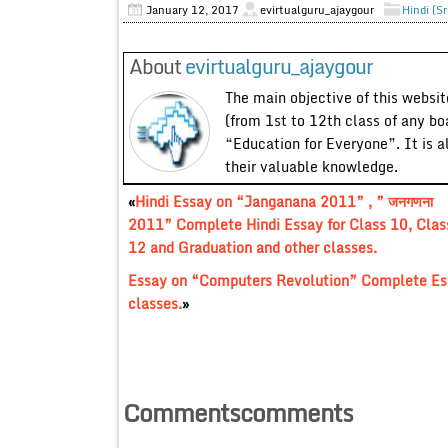
January 12, 2017
evirtualguru_ajaygour
Hindi (S
About
evirtualguru_ajaygour
The main objective of this website
(from 1st to 12th class of any bo
“Education for Everyone”. It is a
their valuable knowledge.
«
Hindi Essay on “Janganana 2011” , ” जनगणना
2011” Complete Hindi Essay for Class 10, Clas
12 and Graduation and other classes.
Essay on “Computers Revolution” Complete Essa
classes.
»
Commentscomments