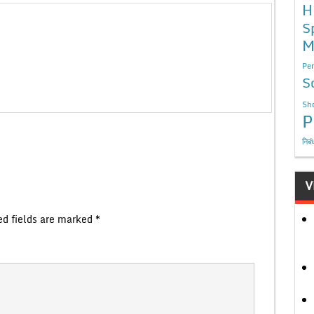
H
S
M
Per
S
Sho
P
निबं
V
ed fields are marked
*