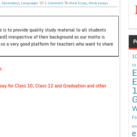
r. Secondary)
,
Languages
1 Comment
Hindi Essay
,
Hindi essays
 is to provide quality study material to all students
ard) irrespective of their background as our motto is
P
lso a very good platform for teachers who want to share
10
10
s
E
E
y for Class 10, Class 12 and Graduation and other
G
W
Fo
An
e