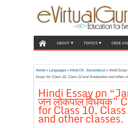
ABOUT
TOPICS
CBSE AS
Home
»
Languages
»
Hindi (Sr. Secondary)
»
Hindi Essay
Essay for Class 10, Class 12 and Graduation and other c
Hindi Essay on “Ja
जन लोकपाल विधेयक” 
for Class 10, Clas
and other classes.