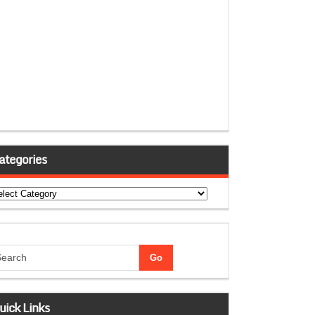
ategories
tegories
uick Links