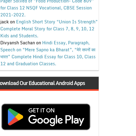
Paper Solved of “Food Production- Code 809”
for Class 12 NSQF Vocational, CBSE Session
2021-2022.
jack
on
English Short Story “Union Is Strength”
Complete Moral Story for Class 7, 8, 9, 10, 12
Kids and Students.
Divyansh Sachan
on
Hindi Essay, Paragraph,
Speech on “Mere Sapno ka Bharat”, “मेरे सपनों का
भारत” Complete Hindi Essay for Class 10, Class
12 and Graduation Classes.
ownload Our Educational Android Apps