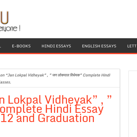
L
E-BOOKS
HINDI ESSAYS
ENGLISH ESSAYS
LET
 on “Jan Lokpal Vidheyak” , ” जन लोकपाल विधेयक” Complete Hindi
lasses.
n Lokpal Vidheyak” , ”
Complete Hindi Essay
s 12 and Graduation