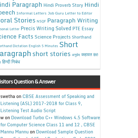
indi Paragraph
Hindi
Hindi Proverb Story
peech
Informal Letters
Job Guru
Letter to Editor
oral Stories
Paragraph Writing
NSQF
Precis Writing Solved
PTE Essay
sonal Letter
cience Facts
Science Projects
Shorthand
Short
rthand Dictation English 5 Minutes
aragraph
short stories
कहावत
अनुछेद
हिंदी
हिन्दी निबंध
ध
isitors Question & Answer
swetha
on
CBSE Assessment of Speaking and
Listening (ASL) 2017-2018 for Class 9,
Listening Test Audio Script
w
on
Download Turbo C++ Windows 4.5 Software
for Computer Science Class 11 and 12 , CBSE
Mannu Mannu
on
Download Sample Question