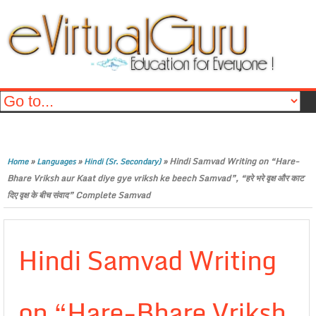
»
»
»
Hindi Samvad Writing on “Hare-
Home
Languages
Hindi (Sr. Secondary)
Bhare Vriksh aur Kaat diye gye vriksh ke beech Samvad”, “हरे भरे वृक्ष और काट
दिए वृक्ष के बीच संवाद” Complete Samvad
Hindi Samvad Writing
on “Hare-Bhare Vriksh