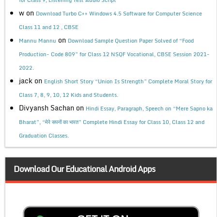
w
on
Download Turbo C++ Windows 4.5 Software for Computer Science
Class 11 and 12 , CBSE
on
Mannu Mannu
Download Sample Question Paper Solved of “Food
Production- Code 809” for Class 12 NSQF Vocational, CBSE Session 2021-
2022.
jack
on
English Short Story “Union Is Strength” Complete Moral Story for
Class 7, 8, 9, 10, 12 Kids and Students.
Divyansh Sachan
on
Hindi Essay, Paragraph, Speech on “Mere Sapno ka
Bharat”, “मेरे सपनों का भारत” Complete Hindi Essay for Class 10, Class 12 and
Graduation Classes.
Download Our Educational Android Apps