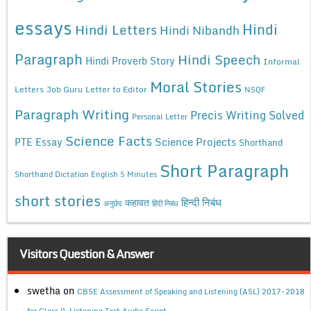
essays
Hindi
Hindi Letters
Hindi Nibandh
Paragraph
Hindi Speech
Hindi Proverb Story
Informal
Moral Stories
Letters
Job Guru
Letter to Editor
NSQF
Paragraph Writing
Precis Writing Solved
Personal Letter
Science Facts
Science Projects
PTE Essay
Shorthand
Short Paragraph
Shorthand Dictation English 5 Minutes
short stories
कहावत
हिन्दी निबंध
अनुछेद
हिंदी निबंध
Visitors Question & Answer
swetha
on
CBSE Assessment of Speaking and Listening (ASL) 2017-2018
for Class 9, Listening Test Audio Script