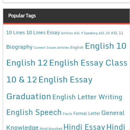
Popular Tags
10 Lines Essay
10 Lines
ASL 11
Articles
ASL 9 Speaking
ASL 10
English 10
Biography
English
Current Issues Articles
English 12
English Essay Class
10 & 12
English Essay
Graduation
English Letter Writing
English Speech
General
Formal Letter
Facts
Hindi Essay
Hindi
Knowledge
Hindi Anuched