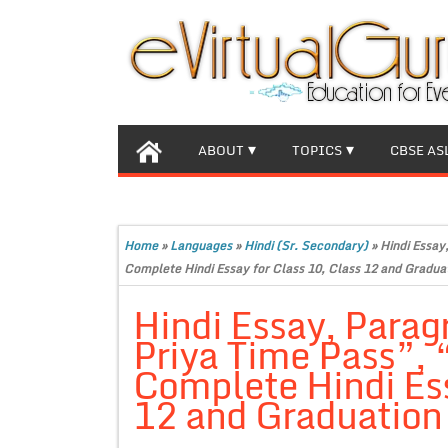
ABOUT
TOPICS
CBSE AS
Home
»
Languages
»
Hindi (Sr. Secondary)
»
Hindi Essay,
Complete Hindi Essay for Class 10, Class 12 and Gradua
Hindi Essay, Para
Priya Time Pass”, “मे
Complete Hindi Ess
12 and Graduation 