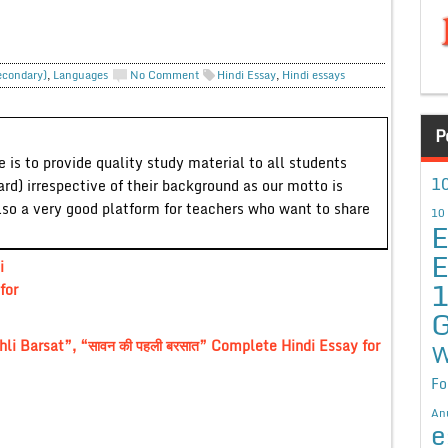
econdary)
,
Languages
No Comment
Hindi Essay
,
Hindi essays
P
 is to provide quality study material to all students
10
ard) irrespective of their background as our motto is
lso a very good platform for teachers who want to share
10
E
E
i
for
G
li Barsat”, “सावन की पहली बरसात” Complete Hindi Essay for
W
Fo
An
e