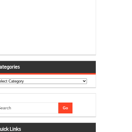
ategories
tegories
uick Links