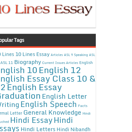
opular Tags
10 Lines Essay
 Lines
Articles
ASL 9 Speaking
ASL
Biography
ASL 11
English
Current Issues Articles
nglish 10
English 12
nglish Essay Class 10 &
12
English Essay
raduation
English Letter
English Speech
riting
Facts
General Knowledge
rmal Letter
Hindi
Hindi Essay
Hindi
uched
ssays
Hindi Letters
Hindi Nibandh