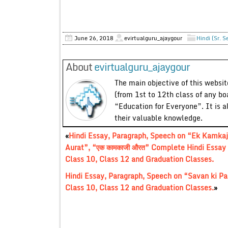
June 26, 2018
evirtualguru_ajaygour
Hindi (Sr. S
About
evirtualguru_ajaygour
The main objective of this website
(from 1st to 12th class of any bo
“Education for Everyone”. It is a
their valuable knowledge.
«
Hindi Essay, Paragraph, Speech on “Ek Kamkaj
Aurat”, “एक कामकाजी औरत” Complete Hindi Essay 
Class 10, Class 12 and Graduation Classes.
Hindi Essay, Paragraph, Speech on “Savan ki Pah
Class 10, Class 12 and Graduation Classes.
»