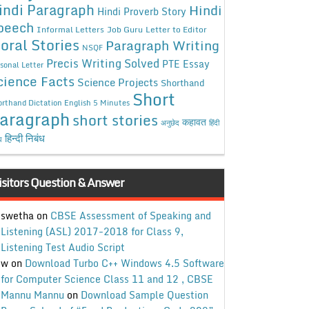
indi Paragraph
Hindi
Hindi Proverb Story
peech
Informal Letters
Job Guru
Letter to Editor
oral Stories
Paragraph Writing
NSQF
Precis Writing Solved
PTE Essay
sonal Letter
cience Facts
Science Projects
Shorthand
Short
rthand Dictation English 5 Minutes
aragraph
short stories
कहावत
अनुछेद
हिंदी
हिन्दी निबंध
ध
isitors Question & Answer
swetha
on
CBSE Assessment of Speaking and
Listening (ASL) 2017-2018 for Class 9,
Listening Test Audio Script
w
on
Download Turbo C++ Windows 4.5 Software
for Computer Science Class 11 and 12 , CBSE
Mannu Mannu
on
Download Sample Question