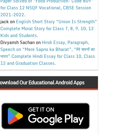
Paper Solved of “Food Production- Code 809”
for Class 12 NSQF Vocational, CBSE Session
2021-2022.
jack
on
English Short Story “Union Is Strength”
Complete Moral Story for Class 7, 8, 9, 10, 12
Kids and Students.
Divyansh Sachan
on
Hindi Essay, Paragraph,
Speech on “Mere Sapno ka Bharat”, “मेरे सपनों का
भारत” Complete Hindi Essay for Class 10, Class
12 and Graduation Classes.
ownload Our Educational Android Apps