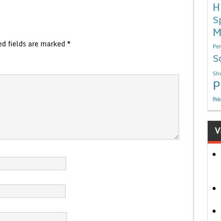
H
S
M
ed fields are marked
*
Per
S
Sho
P
निबं
V