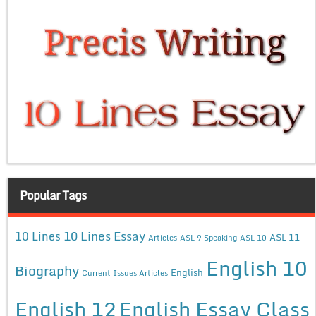
Popular Tags
10 Lines Essay
10 Lines
ASL 11
Articles
ASL 9 Speaking
ASL 10
English 10
Biography
English
Current Issues Articles
English 12
English Essay Class