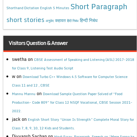
Short Paragraph
Shorthand Dictation English 5 Minutes
short stories
कहावत
हिन्दी निबंध
अनुछेद
हिंदी निबंध
Visitors Question & Answer
swetha
on
CBSE Assessment of Speaking and Listening (ASL) 2017-2018
for Class 9, Listening Test Audio Script
w
on
Download Turbo C++ Windows 4.5 Software for Computer Science
Class 11 and 12 , CBSE
on
Mannu Mannu
Download Sample Question Paper Solved of “Food
Production- Code 809” for Class 12 NSQF Vocational, CBSE Session 2021-
2022.
jack
on
English Short Story “Union Is Strength” Complete Moral Story for
Class 7, 8, 9, 10, 12 Kids and Students.
Divyansh Sachan
on
Hindi Essay, Paragraph, Speech on “Mere Sapno ka