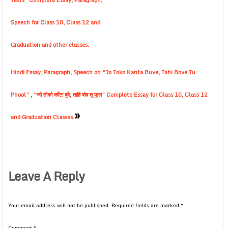
Tests” Complete Essay, Paragraph,
Speech for Class 10, Class 12 and
Graduation and other classes.
Hindi Essay, Paragraph, Speech on “Jo Toko Kanta Buve, Tahi Bove Tu
Phool” , “जो तोको काँटा बुवै, ताहि बोव तू फूल” Complete Essay for Class 10, Class 12
»
and Graduation Classes.
Leave A Reply
Your email address will not be published.
Required fields are marked
*
Comment
*