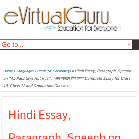
»
»
»
Hindi Essay, Paragraph, Speech
Home
Languages
Hindi (Sr. Secondary)
on “Ab Pachtaye Hot Kya”, “अब पछताए होत क्या” Complete Essay for Class
10, Class 12 and Graduation Classes.
Hindi Essay,
Paragraph, Speech on