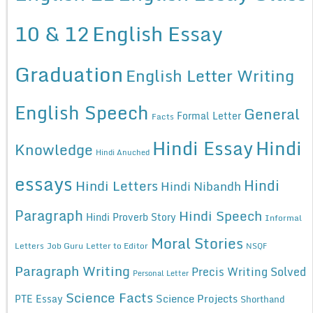
10 & 12
English Essay
Graduation
English Letter Writing
English Speech
General
Formal Letter
Facts
Hindi Essay
Hindi
Knowledge
Hindi Anuched
essays
Hindi
Hindi Letters
Hindi Nibandh
Paragraph
Hindi Speech
Hindi Proverb Story
Informal
Moral Stories
Letters
Job Guru
Letter to Editor
NSQF
Paragraph Writing
Precis Writing Solved
Personal Letter
Science Facts
Science Projects
PTE Essay
Shorthand