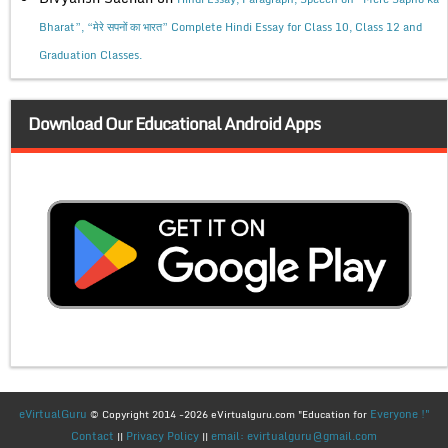
Bharat”, “मेरे सपनों का भारत” Complete Hindi Essay for Class 10, Class 12 and
Graduation Classes.
Download Our Educational Android Apps
eVirtualGuru
Everyone !"
© Copyright 2014 -2026 eVirtualguru.com "Education for
Contact
Privacy Policy
email: evirtualguru@gmail.com
||
||