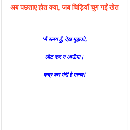
अब
पछताए
होत
क्या
,
जब
चिड़ियाँ
चुग
गईं
खेत
‘
मैं
समय
हूँ
,
देख
मुझको
,
लौट
कर
न
आऊँगा।
कद्र
कर
मेरी
हे
मानव
!