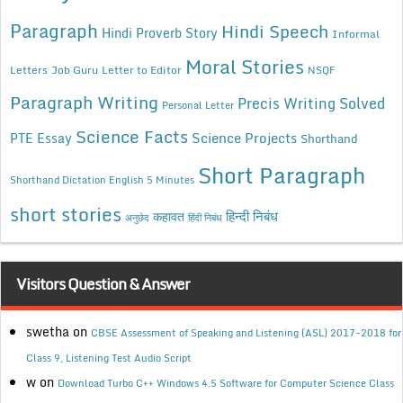
Paragraph
Hindi Speech
Hindi Proverb Story
Informal
Moral Stories
Letters
Job Guru
Letter to Editor
NSQF
Paragraph Writing
Precis Writing Solved
Personal Letter
Science Facts
Science Projects
PTE Essay
Shorthand
Short Paragraph
Shorthand Dictation English 5 Minutes
short stories
कहावत
हिन्दी निबंध
अनुछेद
हिंदी निबंध
Visitors Question & Answer
swetha
on
CBSE Assessment of Speaking and Listening (ASL) 2017-2018 for
Class 9, Listening Test Audio Script
w
on
Download Turbo C++ Windows 4.5 Software for Computer Science Class