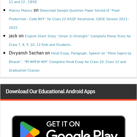
11 and 12 , CBSE
on
Mannu Mannu
Download Sample Question Paper Solved of “Food
Production- Code 809” for Class 12 NSQF Vocational, CBSE Session 2021-
2022.
jack
on
English Short Story “Union Is Strength” Complete Moral Story for
Class 7, 8, 9, 10, 12 Kids and Students.
Divyansh Sachan
on
Hindi Essay, Paragraph, Speech on “Mere Sapno ka
Bharat”, “मेरे सपनों का भारत” Complete Hindi Essay for Class 10, Class 12 and
Graduation Classes.
Download Our Educational Android Apps