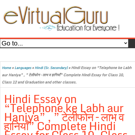
»
»
»
Hindi Essay on “Telephone ke Labh
Home
Languages
Hindi (Sr. Secondary)
aur Haniya” , ” टेलीफोन – लाभ व हानियाँ” Complete Hindi Essay for Class 10,
Class 12 and Graduation and other classes.
Hindi Essay on
“Telephone ke Labh aur
Haniya” , ” टेलीफोन – लाभ व
हानियाँ” Complete Hindi