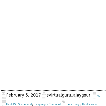
February 5, 2017
evirtualguru_ajaygour
No
,
,
Hindi (Sr. Secondary)
Languages
Comment
Hindi Essay
Hindi essays