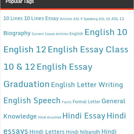
Popular Tags
10 Lines Essay
10 Lines
ASL 11
Articles
ASL 9 Speaking
ASL 10
English 10
Biography
English
Current Issues Articles
English 12
English Essay Class
10 & 12
English Essay
Graduation
English Letter Writing
English Speech
General
Formal Letter
Facts
Hindi Essay
Hindi
Knowledge
Hindi Anuched
essays
Hindi
Hindi Letters
Hindi Nibandh