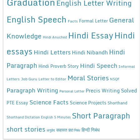
Graduation
English Letter Writing
English Speech
General
Formal Letter
Facts
Hindi Essay
Hindi
Knowledge
Hindi Anuched
essays
Hindi
Hindi Letters
Hindi Nibandh
Paragraph
Hindi Speech
Hindi Proverb Story
Informal
Moral Stories
Letters
Job Guru
Letter to Editor
NSQF
Paragraph Writing
Precis Writing Solved
Personal Letter
Science Facts
Science Projects
PTE Essay
Shorthand
Short Paragraph
Shorthand Dictation English 5 Minutes
short stories
कहावत
हिन्दी निबंध
अनुछेद
हिंदी निबंध