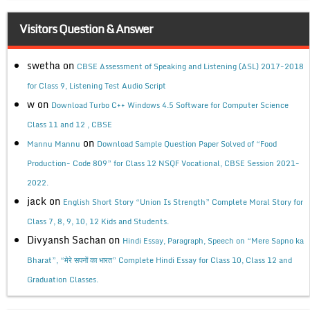
Visitors Question & Answer
swetha
on
CBSE Assessment of Speaking and Listening (ASL) 2017-2018
for Class 9, Listening Test Audio Script
w
on
Download Turbo C++ Windows 4.5 Software for Computer Science
Class 11 and 12 , CBSE
on
Mannu Mannu
Download Sample Question Paper Solved of “Food
Production- Code 809” for Class 12 NSQF Vocational, CBSE Session 2021-
2022.
jack
on
English Short Story “Union Is Strength” Complete Moral Story for
Class 7, 8, 9, 10, 12 Kids and Students.
Divyansh Sachan
on
Hindi Essay, Paragraph, Speech on “Mere Sapno ka
Bharat”, “मेरे सपनों का भारत” Complete Hindi Essay for Class 10, Class 12 and
Graduation Classes.