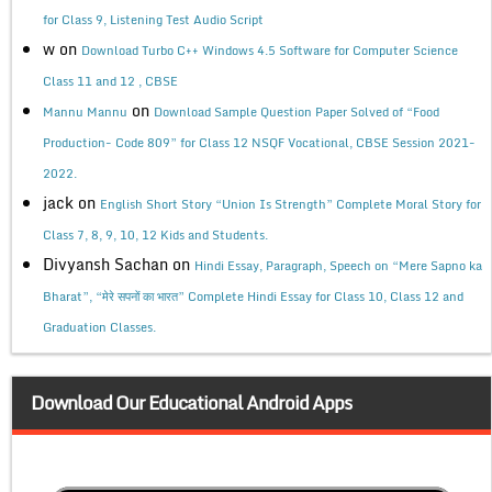
for Class 9, Listening Test Audio Script
w
on
Download Turbo C++ Windows 4.5 Software for Computer Science
Class 11 and 12 , CBSE
on
Mannu Mannu
Download Sample Question Paper Solved of “Food
Production- Code 809” for Class 12 NSQF Vocational, CBSE Session 2021-
2022.
jack
on
English Short Story “Union Is Strength” Complete Moral Story for
Class 7, 8, 9, 10, 12 Kids and Students.
Divyansh Sachan
on
Hindi Essay, Paragraph, Speech on “Mere Sapno ka
Bharat”, “मेरे सपनों का भारत” Complete Hindi Essay for Class 10, Class 12 and
Graduation Classes.
Download Our Educational Android Apps