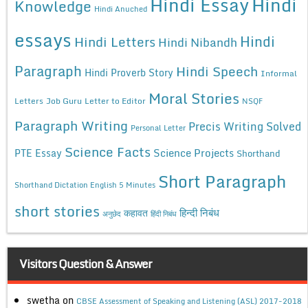
Hindi Essay
Hindi
Knowledge
Hindi Anuched
essays
Hindi
Hindi Letters
Hindi Nibandh
Paragraph
Hindi Speech
Hindi Proverb Story
Informal
Moral Stories
Letters
Job Guru
Letter to Editor
NSQF
Paragraph Writing
Precis Writing Solved
Personal Letter
Science Facts
Science Projects
PTE Essay
Shorthand
Short Paragraph
Shorthand Dictation English 5 Minutes
short stories
कहावत
हिन्दी निबंध
अनुछेद
हिंदी निबंध
Visitors Question & Answer
swetha
on
CBSE Assessment of Speaking and Listening (ASL) 2017-2018