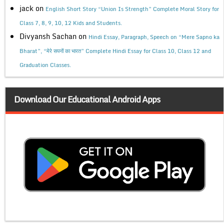
jack
on
English Short Story “Union Is Strength” Complete Moral Story for
Class 7, 8, 9, 10, 12 Kids and Students.
Divyansh Sachan
on
Hindi Essay, Paragraph, Speech on “Mere Sapno ka
Bharat”, “मेरे सपनों का भारत” Complete Hindi Essay for Class 10, Class 12 and
Graduation Classes.
Download Our Educational Android Apps