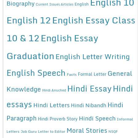
English 10
Biography
English
Current Issues Articles
English 12
English Essay Class
10 & 12
English Essay
Graduation
English Letter Writing
English Speech
General
Formal Letter
Facts
Hindi Essay
Hindi
Knowledge
Hindi Anuched
essays
Hindi
Hindi Letters
Hindi Nibandh
Paragraph
Hindi Speech
Hindi Proverb Story
Informal
Moral Stories
Letters
Job Guru
Letter to Editor
NSQF