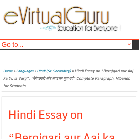
»
»
»
Hindi Essay on “Berojgari aur Aaj
Home
Languages
Hindi (Sr. Secondary)
ka Yuva Varg”, “बेरोजगारी और आज का युवा वर्ग” Complete Paragraph, Nibandh
for Students
Hindi Essay on
“Berojgari aur Aaj ka