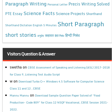
Paragraph Writing
Precis Writing Solved
Personal Letter
Science Facts
Science Projects
PTE Essay
Shorthand
Short Paragraph
Shorthand Dictation English 5 Minutes
short stories
कहावत
हिन्दी निबंध
अनुछेद
हिंदी निबंध
Visitors Question & Answer
swetha
on
CBSE Assessment of Speaking and Listening (ASL) 2017-2018
for Class 9, Listening Test Audio Script
w
on
Download Turbo C++ Windows 4.5 Software for Computer Science
Class 11 and 12 , CBSE
on
Mannu Mannu
Download Sample Question Paper Solved of “Food
Production- Code 809” for Class 12 NSQF Vocational, CBSE Session 2021-
2022.