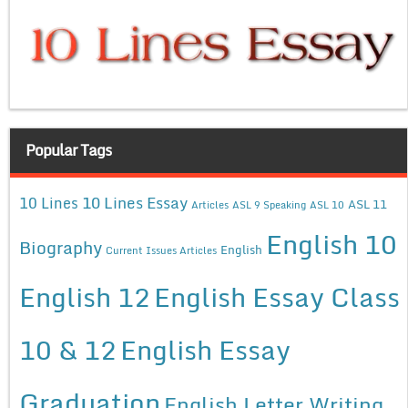
Popular Tags
10 Lines Essay
10 Lines
ASL 11
Articles
ASL 9 Speaking
ASL 10
English 10
Biography
English
Current Issues Articles
English 12
English Essay Class
10 & 12
English Essay
Graduation
English Letter Writing