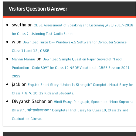
Visitors Question & Answer
swetha
on
CBSE Assessment of Speaking and Listening (ASL) 2017-2018
for Class 9, Listening Test Audio Script
w
on
Download Turbo C++ Windows 4.5 Software for Computer Science
Class 11 and 12 , CBSE
on
Mannu Mannu
Download Sample Question Paper Solved of “Food
Production- Code 809” for Class 12 NSQF Vocational, CBSE Session 2021-
2022.
jack
on
English Short Story “Union Is Strength” Complete Moral Story for
Class 7, 8, 9, 10, 12 Kids and Students.
Divyansh Sachan
on
Hindi Essay, Paragraph, Speech on “Mere Sapno ka
Bharat”, “मेरे सपनों का भारत” Complete Hindi Essay for Class 10, Class 12 and
Graduation Classes.