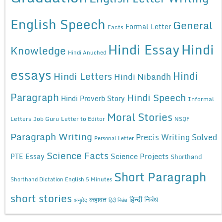
English Speech
General
Formal Letter
Facts
Hindi Essay
Hindi
Knowledge
Hindi Anuched
essays
Hindi
Hindi Letters
Hindi Nibandh
Paragraph
Hindi Speech
Hindi Proverb Story
Informal
Moral Stories
Letters
Job Guru
Letter to Editor
NSQF
Paragraph Writing
Precis Writing Solved
Personal Letter
Science Facts
Science Projects
PTE Essay
Shorthand
Short Paragraph
Shorthand Dictation English 5 Minutes
short stories
कहावत
हिन्दी निबंध
अनुछेद
हिंदी निबंध