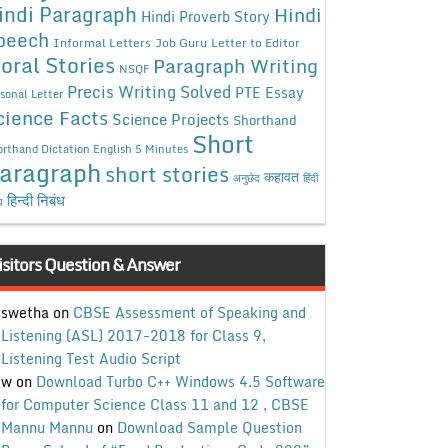
indi Paragraph
Hindi
Hindi Proverb Story
peech
Informal Letters
Job Guru
Letter to Editor
oral Stories
Paragraph Writing
NSQF
Precis Writing Solved
PTE Essay
sonal Letter
cience Facts
Science Projects
Shorthand
Short
rthand Dictation English 5 Minutes
aragraph
short stories
कहावत
अनुछेद
हिंदी
हिन्दी निबंध
ध
isitors Question & Answer
swetha
on
CBSE Assessment of Speaking and
Listening (ASL) 2017-2018 for Class 9,
Listening Test Audio Script
w
on
Download Turbo C++ Windows 4.5 Software
for Computer Science Class 11 and 12 , CBSE
Mannu Mannu
on
Download Sample Question