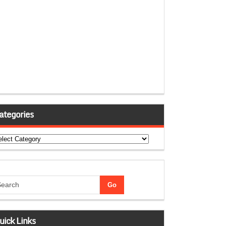
ategories
tegories
uick Links