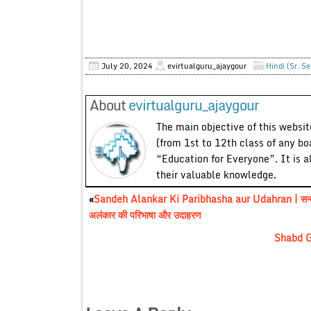
July 20, 2024
evirtualguru_ajaygour
Hindi (Sr. S
About
evirtualguru_ajaygour
The main objective of this website
(from 1st to 12th class of any bo
“Education for Everyone”. It is a
their valuable knowledge.
«
Sandeh Alankar Ki Paribhasha aur Udahran | सन्द
अलंकार की परिभाषा और उदाहरण
Shabd Gu