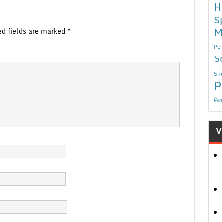
H
S
M
ed fields are marked
*
Per
S
Sho
P
निबं
V