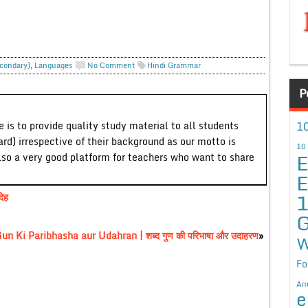
econdary)
,
Languages
No Comment
Hindi Grammar
P
10
 is to provide quality study material to all students
ard) irrespective of their background as our motto is
10
E
lso a very good platform for teachers who want to share
E
ेह
G
n Ki Paribhasha aur Udahran | शब्द गुण की परिभाषा और उदाहरण
»
W
Fo
An
e