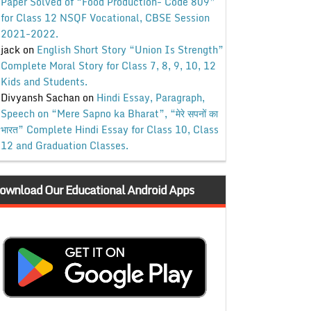
Paper Solved of “Food Production- Code 809”
for Class 12 NSQF Vocational, CBSE Session
2021-2022.
jack
on
English Short Story “Union Is Strength”
Complete Moral Story for Class 7, 8, 9, 10, 12
Kids and Students.
Divyansh Sachan
on
Hindi Essay, Paragraph,
Speech on “Mere Sapno ka Bharat”, “मेरे सपनों का
भारत” Complete Hindi Essay for Class 10, Class
12 and Graduation Classes.
ownload Our Educational Android Apps