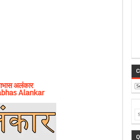
C
धाभास अलंकार
Ca
abhas Alankar
Q