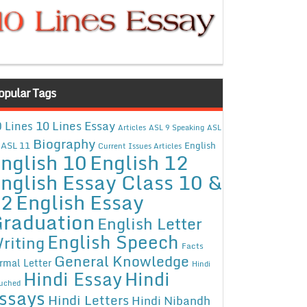
opular Tags
10 Lines Essay
 Lines
Articles
ASL 9 Speaking
ASL
Biography
ASL 11
English
Current Issues Articles
nglish 10
English 12
nglish Essay Class 10 &
12
English Essay
raduation
English Letter
English Speech
riting
Facts
General Knowledge
rmal Letter
Hindi
Hindi Essay
Hindi
uched
ssays
Hindi Letters
Hindi Nibandh