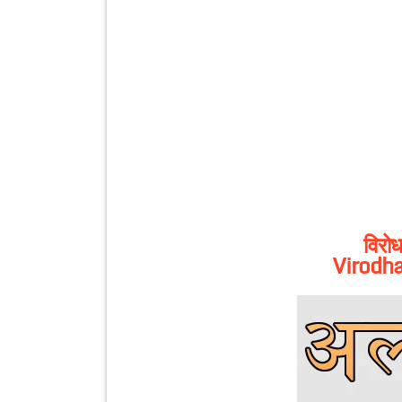
विरो
Virodh