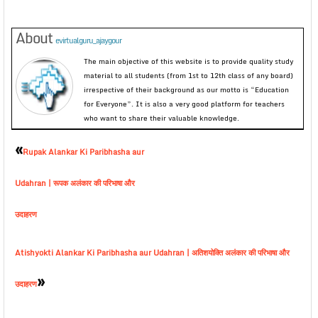
About
evirtualguru_ajaygour
The main objective of this website is to provide quality study
material to all students (from 1st to 12th class of any board)
irrespective of their background as our motto is “Education
for Everyone”. It is also a very good platform for teachers
who want to share their valuable knowledge.
«
Rupak Alankar Ki Paribhasha aur
Udahran | रूपक अलंकार की परिभाषा और
उदाहरण
Atishyokti Alankar Ki Paribhasha aur Udahran | अतिशयोक्ति अलंकार की परिभाषा और
»
उदाहरण