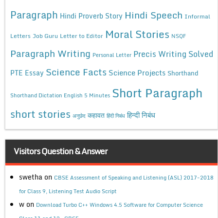
Paragraph
Hindi Speech
Hindi Proverb Story
Informal
Moral Stories
Letters
Job Guru
Letter to Editor
NSQF
Paragraph Writing
Precis Writing Solved
Personal Letter
Science Facts
Science Projects
PTE Essay
Shorthand
Short Paragraph
Shorthand Dictation English 5 Minutes
short stories
कहावत
हिन्दी निबंध
अनुछेद
हिंदी निबंध
Visitors Question & Answer
swetha
on
CBSE Assessment of Speaking and Listening (ASL) 2017-2018
for Class 9, Listening Test Audio Script
w
on
Download Turbo C++ Windows 4.5 Software for Computer Science