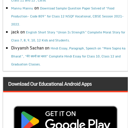
Class 11 and 12 , CBSE
on
Mannu Mannu
Download Sample Question Paper Solved of “Food
Production- Code 809” for Class 12 NSQF Vocational, CBSE Session 2021-
2022.
jack
on
English Short Story “Union Is Strength” Complete Moral Story for
Class 7, 8, 9, 10, 12 Kids and Students.
Divyansh Sachan
on
Hindi Essay, Paragraph, Speech on “Mere Sapno ka
Bharat”, “मेरे सपनों का भारत” Complete Hindi Essay for Class 10, Class 12 and
Graduation Classes.
Download Our Educational Android Apps