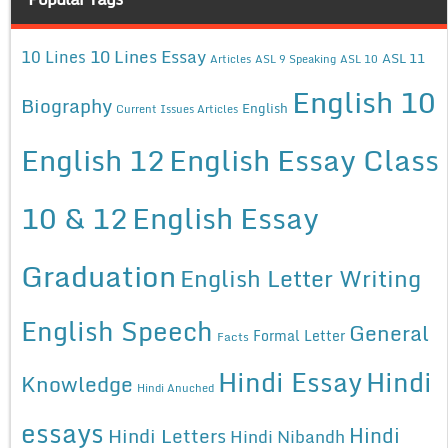
10 Lines Essay
10 Lines
ASL 11
Articles
ASL 9 Speaking
ASL 10
English 10
Biography
English
Current Issues Articles
English 12
English Essay Class
10 & 12
English Essay
Graduation
English Letter Writing
English Speech
General
Formal Letter
Facts
Hindi Essay
Hindi
Knowledge
Hindi Anuched
essays
Hindi
Hindi Letters
Hindi Nibandh