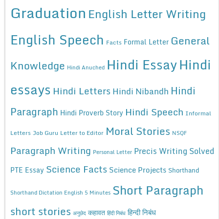
Graduation
English Letter Writing
English Speech
General
Formal Letter
Facts
Hindi Essay
Hindi
Knowledge
Hindi Anuched
essays
Hindi
Hindi Letters
Hindi Nibandh
Paragraph
Hindi Speech
Hindi Proverb Story
Informal
Moral Stories
Letters
Job Guru
Letter to Editor
NSQF
Paragraph Writing
Precis Writing Solved
Personal Letter
Science Facts
Science Projects
PTE Essay
Shorthand
Short Paragraph
Shorthand Dictation English 5 Minutes
short stories
कहावत
हिन्दी निबंध
अनुछेद
हिंदी निबंध