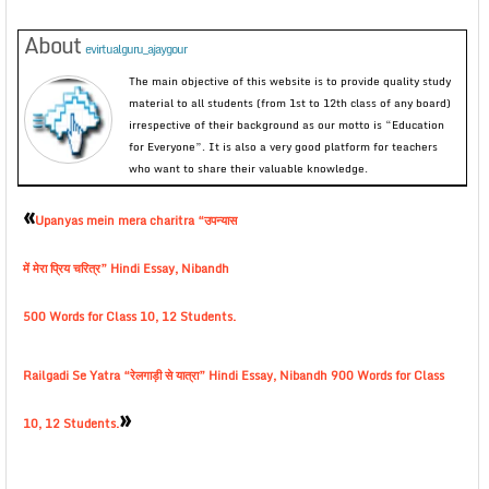
About
evirtualguru_ajaygour
The main objective of this website is to provide quality study
material to all students (from 1st to 12th class of any board)
irrespective of their background as our motto is “Education
for Everyone”. It is also a very good platform for teachers
who want to share their valuable knowledge.
«
Upanyas mein mera charitra “उपन्यास
में मेरा प्रिय चरित्र” Hindi Essay, Nibandh
500 Words for Class 10, 12 Students.
Railgadi Se Yatra “रेलगाड़ी से यात्रा” Hindi Essay, Nibandh 900 Words for Class
»
10, 12 Students.