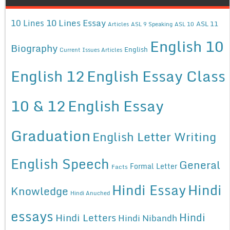
10 Lines Essay
10 Lines
ASL 11
Articles
ASL 9 Speaking
ASL 10
English 10
Biography
English
Current Issues Articles
English 12
English Essay Class
10 & 12
English Essay
Graduation
English Letter Writing
English Speech
General
Formal Letter
Facts
Hindi Essay
Hindi
Knowledge
Hindi Anuched
essays
Hindi
Hindi Letters
Hindi Nibandh