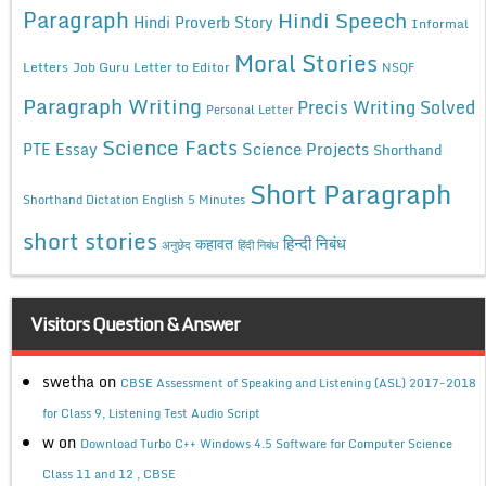
Paragraph
Hindi Speech
Hindi Proverb Story
Informal
Moral Stories
Letters
Job Guru
Letter to Editor
NSQF
Paragraph Writing
Precis Writing Solved
Personal Letter
Science Facts
Science Projects
PTE Essay
Shorthand
Short Paragraph
Shorthand Dictation English 5 Minutes
short stories
कहावत
हिन्दी निबंध
अनुछेद
हिंदी निबंध
Visitors Question & Answer
swetha
on
CBSE Assessment of Speaking and Listening (ASL) 2017-2018
for Class 9, Listening Test Audio Script
w
on
Download Turbo C++ Windows 4.5 Software for Computer Science
Class 11 and 12 , CBSE