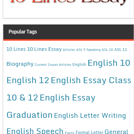
Popular Tags
10 Lines Essay
10 Lines
ASL 11
Articles
ASL 9 Speaking
ASL 10
English 10
Biography
English
Current Issues Articles
English 12
English Essay Class
10 & 12
English Essay
Graduation
English Letter Writing
English Speech
General
Formal Letter
Facts