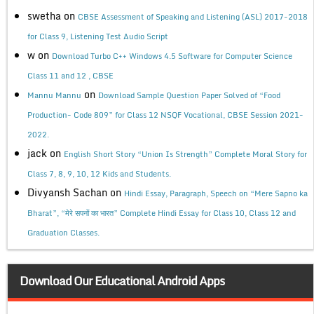
swetha
on
CBSE Assessment of Speaking and Listening (ASL) 2017-2018
for Class 9, Listening Test Audio Script
w
on
Download Turbo C++ Windows 4.5 Software for Computer Science
Class 11 and 12 , CBSE
on
Mannu Mannu
Download Sample Question Paper Solved of “Food
Production- Code 809” for Class 12 NSQF Vocational, CBSE Session 2021-
2022.
jack
on
English Short Story “Union Is Strength” Complete Moral Story for
Class 7, 8, 9, 10, 12 Kids and Students.
Divyansh Sachan
on
Hindi Essay, Paragraph, Speech on “Mere Sapno ka
Bharat”, “मेरे सपनों का भारत” Complete Hindi Essay for Class 10, Class 12 and
Graduation Classes.
Download Our Educational Android Apps