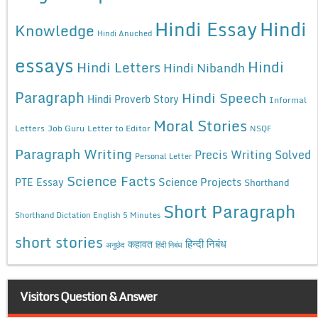
Hindi Essay
Hindi
Knowledge
Hindi Anuched
essays
Hindi
Hindi Letters
Hindi Nibandh
Paragraph
Hindi Speech
Hindi Proverb Story
Informal
Moral Stories
Letters
Job Guru
Letter to Editor
NSQF
Paragraph Writing
Precis Writing Solved
Personal Letter
Science Facts
Science Projects
PTE Essay
Shorthand
Short Paragraph
Shorthand Dictation English 5 Minutes
short stories
कहावत
हिन्दी निबंध
अनुछेद
हिंदी निबंध
Visitors Question & Answer