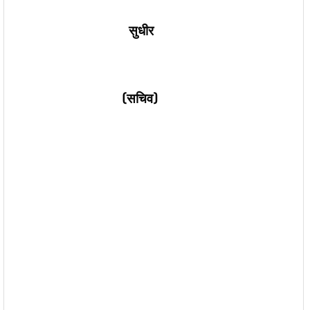
सुधीर
(सचिव)