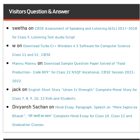
Visitors Question & Answer
swetha
on
CBSE Assessment of Speaking and Listening (ASL) 2017-2018
for Class 9, Listening Test Audio Script
w
on
Download Turbo C++ Windows 4.5 Software for Computer Science
Class 11 and 12 , CBSE
on
Mannu Mannu
Download Sample Question Paper Solved of “Food
Production- Code 809” for Class 12 NSQF Vocational, CBSE Session 2021-
2022.
jack
on
English Short Story “Union Is Strength” Complete Moral Story for
Class 7, 8, 9, 10, 12 Kids and Students.
Divyansh Sachan
on
Hindi Essay, Paragraph, Speech on “Mere Sapno ka
Bharat”, “मेरे सपनों का भारत” Complete Hindi Essay for Class 10, Class 12 and
Graduation Classes.