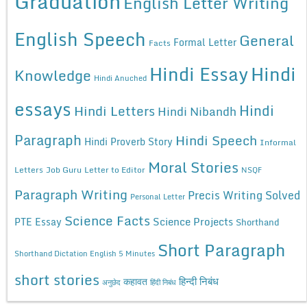
Graduation
English Letter Writing
English Speech
General
Formal Letter
Facts
Hindi Essay
Hindi
Knowledge
Hindi Anuched
essays
Hindi
Hindi Letters
Hindi Nibandh
Paragraph
Hindi Speech
Hindi Proverb Story
Informal
Moral Stories
Letters
Job Guru
Letter to Editor
NSQF
Paragraph Writing
Precis Writing Solved
Personal Letter
Science Facts
Science Projects
PTE Essay
Shorthand
Short Paragraph
Shorthand Dictation English 5 Minutes
short stories
कहावत
हिन्दी निबंध
अनुछेद
हिंदी निबंध