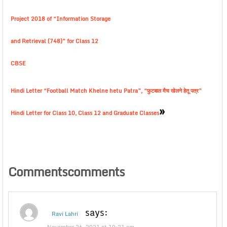
Project 2018 of “Information Storage
and Retrieval (748)” for Class 12
CBSE
Hindi Letter “Football Match Khelne hetu Patra”, “फुटबाल मैच खेलने हेतू पत्र”
»
Hindi Letter for Class 10, Class 12 and Graduate Classes
Commentscomments
says:
Ravi Lahri