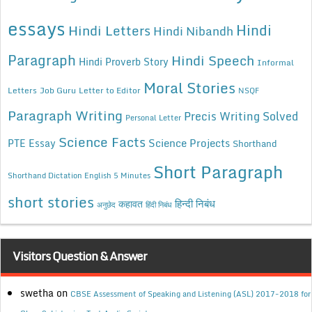
essays
Hindi
Hindi Letters
Hindi Nibandh
Paragraph
Hindi Speech
Hindi Proverb Story
Informal
Moral Stories
Letters
Job Guru
Letter to Editor
NSQF
Paragraph Writing
Precis Writing Solved
Personal Letter
Science Facts
Science Projects
PTE Essay
Shorthand
Short Paragraph
Shorthand Dictation English 5 Minutes
short stories
कहावत
हिन्दी निबंध
अनुछेद
हिंदी निबंध
Visitors Question & Answer
swetha
on
CBSE Assessment of Speaking and Listening (ASL) 2017-2018 for