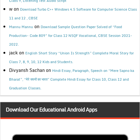
Class 9, Listening Test Audio Script
w
on
Download Turbo C++ Windows 4.5 Software for Computer Science Class
11 and 12 , CBSE
on
Mannu Mannu
Download Sample Question Paper Solved of “Food
Production- Code 809” for Class 12 NSQF Vocational, CBSE Session 2021-
2022.
jack
on
English Short Story “Union Is Strength” Complete Moral Story for
Class 7, 8, 9, 10, 12 Kids and Students.
Divyansh Sachan
on
Hindi Essay, Paragraph, Speech on “Mere Sapno ka
Bharat”, “मेरे सपनों का भारत” Complete Hindi Essay for Class 10, Class 12 and
Graduation Classes.
Download Our Educational Android Apps