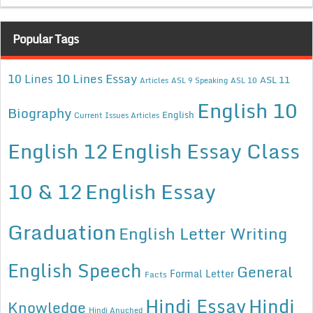
Popular Tags
10 Lines Essay
10 Lines
ASL 11
Articles
ASL 9 Speaking
ASL 10
English 10
Biography
English
Current Issues Articles
English 12
English Essay Class
10 & 12
English Essay
Graduation
English Letter Writing
English Speech
General
Formal Letter
Facts
Hindi Essay
Hindi
Knowledge
Hindi Anuched