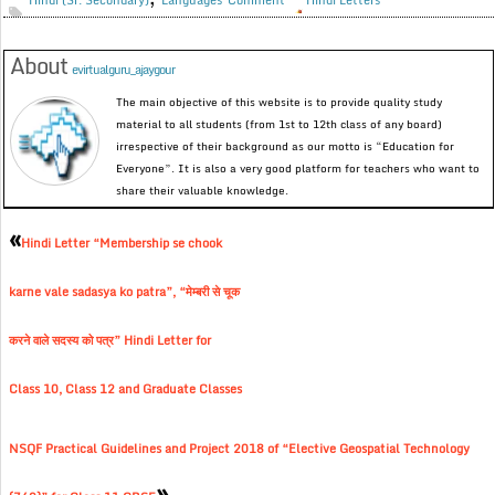
Hindi (Sr. Secondary)
Languages
Comment
Hindi Letters
About
evirtualguru_ajaygour
The main objective of this website is to provide quality study
material to all students (from 1st to 12th class of any board)
irrespective of their background as our motto is “Education for
Everyone”. It is also a very good platform for teachers who want to
share their valuable knowledge.
«
Hindi Letter “Membership se chook
karne vale sadasya ko patra”, “मेम्बरी से चूक
करने वाले सदस्य को पत्र” Hindi Letter for
Class 10, Class 12 and Graduate Classes
NSQF Practical Guidelines and Project 2018 of “Elective Geospatial Technology
»