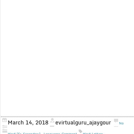
March 14, 2018
evirtualguru_ajaygour
No
,