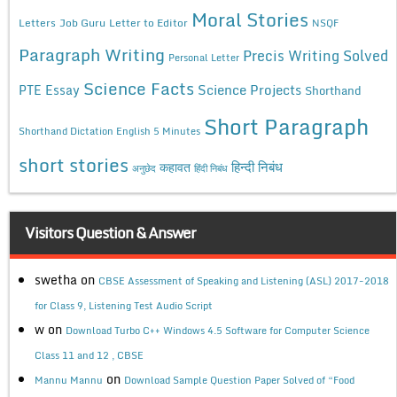
Moral Stories
Letters
Job Guru
Letter to Editor
NSQF
Paragraph Writing
Precis Writing Solved
Personal Letter
Science Facts
Science Projects
PTE Essay
Shorthand
Short Paragraph
Shorthand Dictation English 5 Minutes
short stories
कहावत
हिन्दी निबंध
अनुछेद
हिंदी निबंध
Visitors Question & Answer
swetha
on
CBSE Assessment of Speaking and Listening (ASL) 2017-2018
for Class 9, Listening Test Audio Script
w
on
Download Turbo C++ Windows 4.5 Software for Computer Science
Class 11 and 12 , CBSE
on
Mannu Mannu
Download Sample Question Paper Solved of “Food