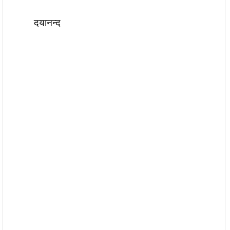
दयानन्द