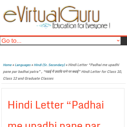
»
»
»
Hindi Letter “Padhai me upadhi
Home
Languages
Hindi (Sr. Secondary)
pane par badhai patra” , “पढाई में उपाधि पाने पर बधाई” Hindi Letter for Class 10,
Class 12 and Graduate Classes
Hindi Letter “Padhai
me upadhi pane par