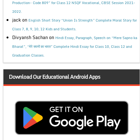
Production- Code 809” for Class 12 NSQF Vocational, CBSE Session 2021-
2022.
jack
on
English Short Story “Union Is Strength” Complete Moral Story for
Class 7, 8, 9, 10, 12 Kids and Students.
Divyansh Sachan
on
Hindi Essay, Paragraph, Speech on “Mere Sapno ka
Bharat”, “मेरे सपनों का भारत” Complete Hindi Essay for Class 10, Class 12 and
Graduation Classes.
Download Our Educational Android Apps