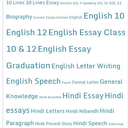
10 Lines Essay
10 Lines
ASL 11
Articles
ASL 9 Speaking
ASL 10
English 10
Biography
English
Current Issues Articles
English 12
English Essay Class
10 & 12
English Essay
Graduation
English Letter Writing
English Speech
General
Formal Letter
Facts
Hindi Essay
Hindi
Knowledge
Hindi Anuched
essays
Hindi
Hindi Letters
Hindi Nibandh
Paragraph
Hindi Speech
Hindi Proverb Story
Informal