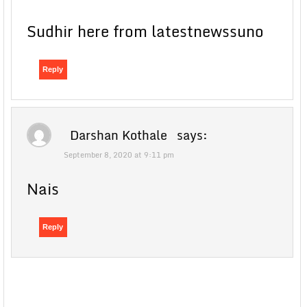
Sudhir here from latestnewssuno
Reply
Darshan Kothale
says:
September 8, 2020 at 9:11 pm
Nais
Reply