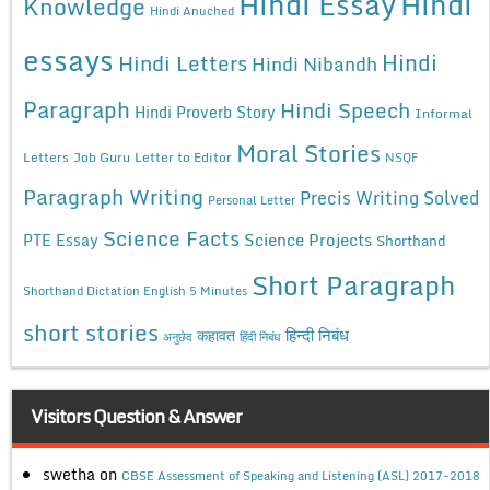
Hindi Essay
Hindi
Knowledge
Hindi Anuched
essays
Hindi
Hindi Letters
Hindi Nibandh
Paragraph
Hindi Speech
Hindi Proverb Story
Informal
Moral Stories
Letters
Job Guru
Letter to Editor
NSQF
Paragraph Writing
Precis Writing Solved
Personal Letter
Science Facts
Science Projects
PTE Essay
Shorthand
Short Paragraph
Shorthand Dictation English 5 Minutes
short stories
कहावत
हिन्दी निबंध
अनुछेद
हिंदी निबंध
Visitors Question & Answer
swetha
on
CBSE Assessment of Speaking and Listening (ASL) 2017-2018