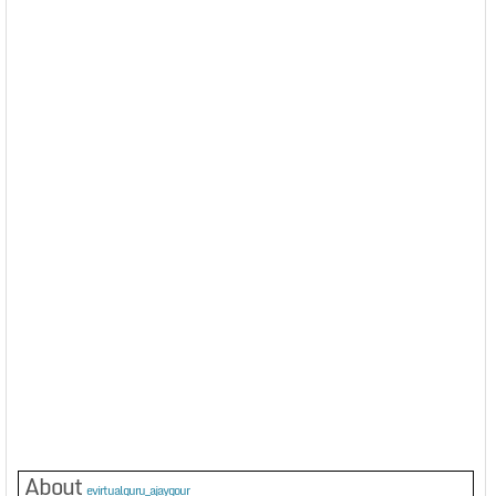
About
evirtualguru_ajaygour