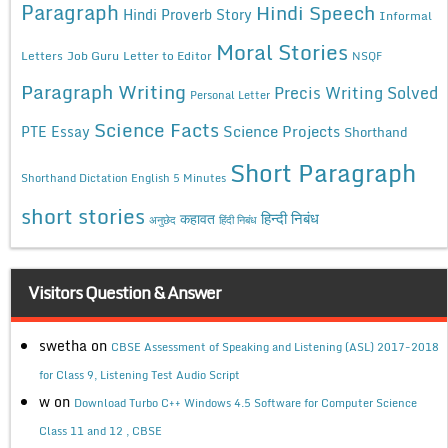
Paragraph
Hindi Speech
Hindi Proverb Story
Informal
Moral Stories
Letters
Job Guru
Letter to Editor
NSQF
Paragraph Writing
Precis Writing Solved
Personal Letter
Science Facts
Science Projects
PTE Essay
Shorthand
Short Paragraph
Shorthand Dictation English 5 Minutes
short stories
कहावत
हिन्दी निबंध
अनुछेद
हिंदी निबंध
Visitors Question & Answer
swetha
on
CBSE Assessment of Speaking and Listening (ASL) 2017-2018
for Class 9, Listening Test Audio Script
w
on
Download Turbo C++ Windows 4.5 Software for Computer Science
Class 11 and 12 , CBSE