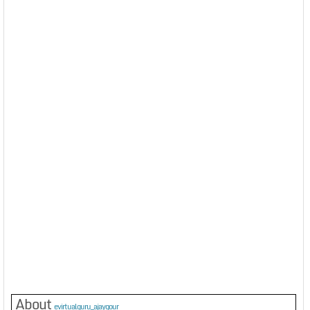
About
evirtualguru_ajaygour