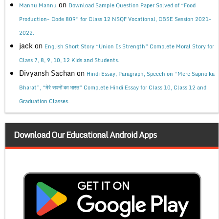
on
Mannu Mannu
Download Sample Question Paper Solved of “Food
Production- Code 809” for Class 12 NSQF Vocational, CBSE Session 2021-
2022.
jack
on
English Short Story “Union Is Strength” Complete Moral Story for
Class 7, 8, 9, 10, 12 Kids and Students.
Divyansh Sachan
on
Hindi Essay, Paragraph, Speech on “Mere Sapno ka
Bharat”, “मेरे सपनों का भारत” Complete Hindi Essay for Class 10, Class 12 and
Graduation Classes.
Download Our Educational Android Apps