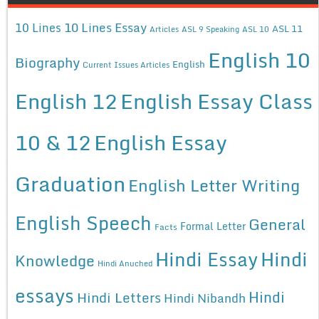
10 Lines Essay
10 Lines
ASL 11
Articles
ASL 9 Speaking
ASL 10
English 10
Biography
English
Current Issues Articles
English 12
English Essay Class
10 & 12
English Essay
Graduation
English Letter Writing
English Speech
General
Formal Letter
Facts
Hindi Essay
Hindi
Knowledge
Hindi Anuched
essays
Hindi
Hindi Letters
Hindi Nibandh