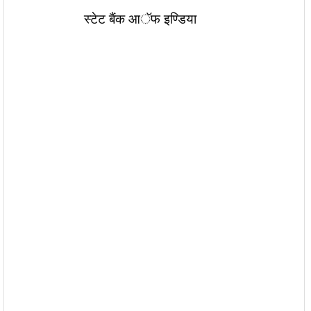
स्टेट बैंक आॅफ इण्डिया