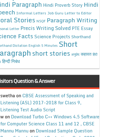
indi Paragraph
Hindi
Hindi Proverb Story
peech
Informal Letters
Job Guru
Letter to Editor
oral Stories
Paragraph Writing
NSQF
Precis Writing Solved
PTE Essay
sonal Letter
cience Facts
Science Projects
Shorthand
Short
rthand Dictation English 5 Minutes
aragraph
short stories
कहावत
अनुछेद
हिंदी
हिन्दी निबंध
ध
isitors Question & Answer
swetha
on
CBSE Assessment of Speaking and
Listening (ASL) 2017-2018 for Class 9,
Listening Test Audio Script
w
on
Download Turbo C++ Windows 4.5 Software
for Computer Science Class 11 and 12 , CBSE
Mannu Mannu
on
Download Sample Question