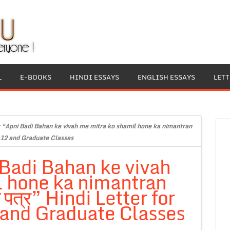
L
E-BOOKS
HINDI ESSAYS
ENGLISH ESSAYS
LET
r “Apni Badi Bahan ke vivah me mitra ko shamil hone ka nimantran
ss 12 and Graduate Classes
 Badi Bahan ke vivah
l hone ka nimantran
 पत्र” Hindi Letter for
 and Graduate Classes