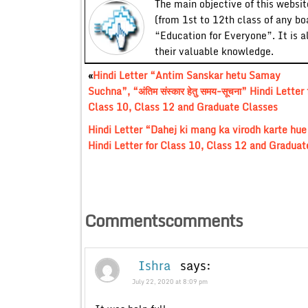
The main objective of this website
(from 1st to 12th class of any bo
“Education for Everyone”. It is a
their valuable knowledge.
«
Hindi Letter “Antim Sanskar hetu Samay
Suchna”, “अंतिम संस्कार हेतु समय-सूचना” Hindi Letter 
Class 10, Class 12 and Graduate Classes
Hindi Letter “Dahej ki mang ka virodh karte hue
Hindi Letter for Class 10, Class 12 and Graduat
Commentscomments
Ishra
says:
July 22, 2020 at 8:09 pm