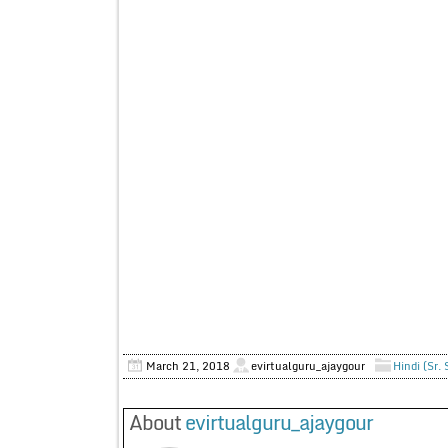
शशी
March 21, 2018
evirtualguru_ajaygour
Hindi (Sr.
About
evirtualguru_ajaygour