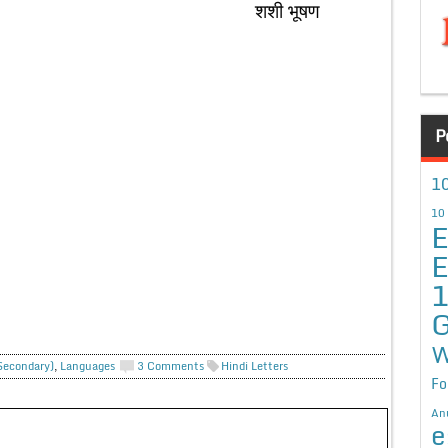
 भूषण
P
10
10
E
E
G
W
 Secondary)
,
Languages
3 Comments
Hindi Letters
Fo
An
e