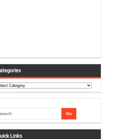
ategories
tegories
uick Links