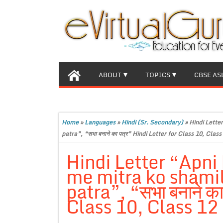
ABOUT
TOPICS
CBSE AS
Home
»
Languages
»
Hindi (Sr. Secondary)
»
Hindi Lette
patra”, “सभा बनाने का पत्र” Hindi Letter for Class 10, Cla
Hindi Letter “Apni
me mitra ko shami
patra”, “सभा बनाने का
Class 10, Class 12