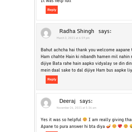
It was help full
Reply
Radha Shingh
says:
March 3, 2021 at 6:59 pm
Bahut achcha hai thank you welcome aapane t
Ham chahte Hain ki nibandh hamen mil nahin r
dijiye Bata rahe hain aapko vidyalay se din d
mein daal sake to dal dijiye Ham bus aapke li
Reply
Deeraj
says:
November 26, 2021 at 5:36 am
Yes it was so helpful
I am really giving th
Apane to pura answer hi bta diya