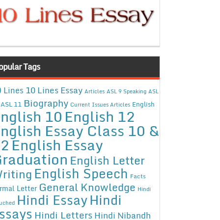
opular Tags
10 Lines Essay
 Lines
Articles
ASL 9 Speaking
ASL
Biography
ASL 11
English
Current Issues Articles
nglish 10
English 12
nglish Essay Class 10 &
12
English Essay
raduation
English Letter
English Speech
riting
Facts
General Knowledge
rmal Letter
Hindi
Hindi Essay
Hindi
uched
ssays
Hindi Letters
Hindi Nibandh