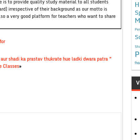
 is to provide quality study material to all students
H
ard) irrespective of their background as our motto is
S
lso a very good platform for teachers who want to share
M
Per
S
for
Sho
P
 aur shadi ka prastav thukrate hue ladki dwara patra ”
निबं
e Classes
»
V