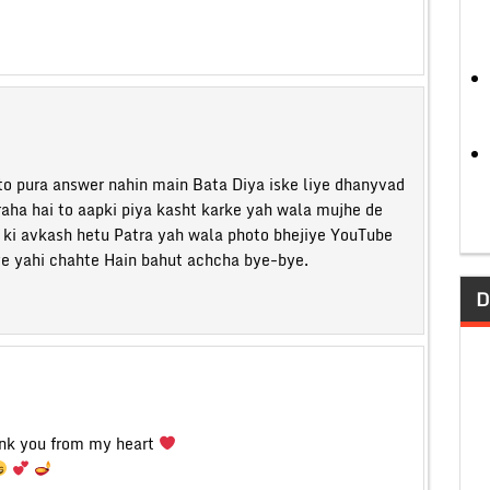
o pura answer nahin main Bata Diya iske liye dhanyvad
aha hai to aapki piya kasht karke yah wala mujhe de
in ki avkash hetu Patra yah wala photo bhejiye YouTube
ye yahi chahte Hain bahut achcha bye-bye.
D
ank you from my heart