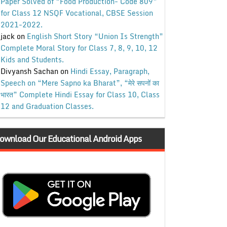
Paper Solved of “Food Production- Code 809”
for Class 12 NSQF Vocational, CBSE Session
2021-2022.
jack
on
English Short Story “Union Is Strength”
Complete Moral Story for Class 7, 8, 9, 10, 12
Kids and Students.
Divyansh Sachan
on
Hindi Essay, Paragraph,
Speech on “Mere Sapno ka Bharat”, “मेरे सपनों का
भारत” Complete Hindi Essay for Class 10, Class
12 and Graduation Classes.
ownload Our Educational Android Apps