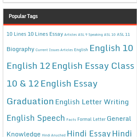
Popular Tags
10 Lines Essay
10 Lines
ASL 11
Articles
ASL 9 Speaking
ASL 10
English 10
Biography
English
Current Issues Articles
English 12
English Essay Class
10 & 12
English Essay
Graduation
English Letter Writing
English Speech
General
Formal Letter
Facts
Hindi Essay
Hindi
Knowledge
Hindi Anuched