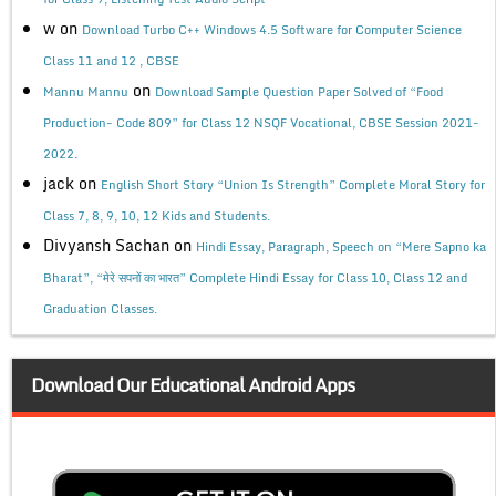
w
on
Download Turbo C++ Windows 4.5 Software for Computer Science
Class 11 and 12 , CBSE
on
Mannu Mannu
Download Sample Question Paper Solved of “Food
Production- Code 809” for Class 12 NSQF Vocational, CBSE Session 2021-
2022.
jack
on
English Short Story “Union Is Strength” Complete Moral Story for
Class 7, 8, 9, 10, 12 Kids and Students.
Divyansh Sachan
on
Hindi Essay, Paragraph, Speech on “Mere Sapno ka
Bharat”, “मेरे सपनों का भारत” Complete Hindi Essay for Class 10, Class 12 and
Graduation Classes.
Download Our Educational Android Apps