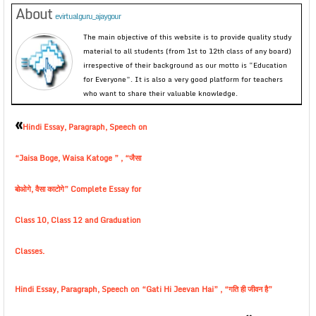
About
evirtualguru_ajaygour
The main objective of this website is to provide quality study
material to all students (from 1st to 12th class of any board)
irrespective of their background as our motto is “Education
for Everyone”. It is also a very good platform for teachers
who want to share their valuable knowledge.
«
Hindi Essay, Paragraph, Speech on
“Jaisa Boge, Waisa Katoge ” , “जैसा
बोओगे, वैसा काटोगे” Complete Essay for
Class 10, Class 12 and Graduation
Classes.
Hindi Essay, Paragraph, Speech on “Gati Hi Jeevan Hai” , “गति ही जीवन है”