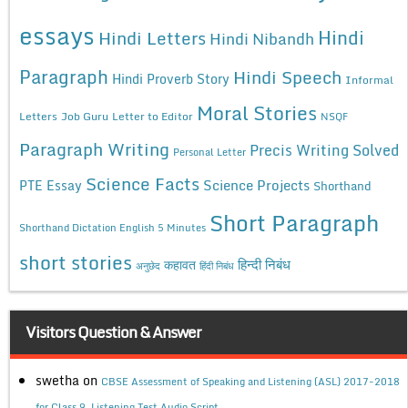
essays
Hindi
Hindi Letters
Hindi Nibandh
Paragraph
Hindi Speech
Hindi Proverb Story
Informal
Moral Stories
Letters
Job Guru
Letter to Editor
NSQF
Paragraph Writing
Precis Writing Solved
Personal Letter
Science Facts
Science Projects
PTE Essay
Shorthand
Short Paragraph
Shorthand Dictation English 5 Minutes
short stories
कहावत
हिन्दी निबंध
अनुछेद
हिंदी निबंध
Visitors Question & Answer
swetha
on
CBSE Assessment of Speaking and Listening (ASL) 2017-2018
for Class 9, Listening Test Audio Script