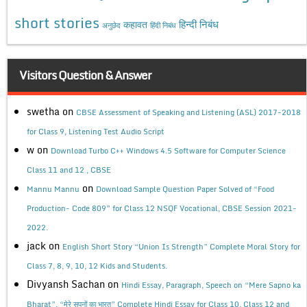
short stories
कहावत
हिन्दी निबंध
अनुछेद
हिंदी निबंध
Visitors Question & Answer
swetha
on
CBSE Assessment of Speaking and Listening (ASL) 2017-2018
for Class 9, Listening Test Audio Script
w
on
Download Turbo C++ Windows 4.5 Software for Computer Science
Class 11 and 12 , CBSE
on
Mannu Mannu
Download Sample Question Paper Solved of “Food
Production- Code 809” for Class 12 NSQF Vocational, CBSE Session 2021-
2022.
jack
on
English Short Story “Union Is Strength” Complete Moral Story for
Class 7, 8, 9, 10, 12 Kids and Students.
Divyansh Sachan
on
Hindi Essay, Paragraph, Speech on “Mere Sapno ka
Bharat”, “मेरे सपनों का भारत” Complete Hindi Essay for Class 10, Class 12 and