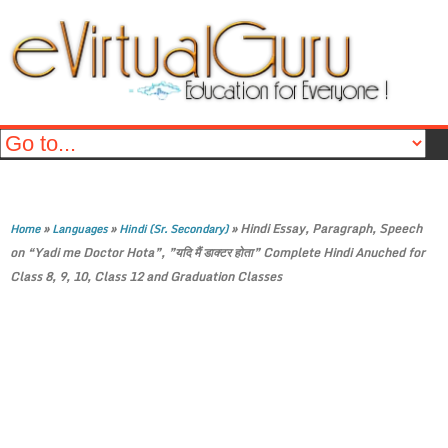
»
»
»
Hindi Essay, Paragraph, Speech
Home
Languages
Hindi (Sr. Secondary)
on “Yadi me Doctor Hota”, ”यदि मैं डाक्टर होता” Complete Hindi Anuched for
Class 8, 9, 10, Class 12 and Graduation Classes