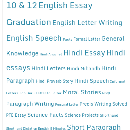
10 & 12
English Essay
Graduation
English Letter Writing
English Speech
General
Formal Letter
Facts
Hindi Essay
Hindi
Knowledge
Hindi Anuched
essays
Hindi
Hindi Letters
Hindi Nibandh
Paragraph
Hindi Speech
Hindi Proverb Story
Informal
Moral Stories
Letters
Job Guru
Letter to Editor
NSQF
Paragraph Writing
Precis Writing Solved
Personal Letter
Science Facts
Science Projects
PTE Essay
Shorthand
Short Paragraph
Shorthand Dictation English 5 Minutes