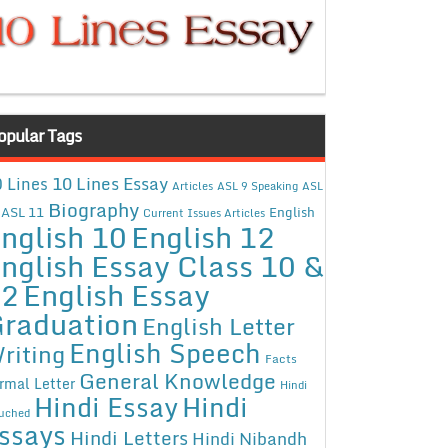
opular Tags
10 Lines Essay
 Lines
Articles
ASL 9 Speaking
ASL
Biography
ASL 11
English
Current Issues Articles
nglish 10
English 12
nglish Essay Class 10 &
12
English Essay
raduation
English Letter
English Speech
riting
Facts
General Knowledge
rmal Letter
Hindi
Hindi Essay
Hindi
uched
ssays
Hindi Letters
Hindi Nibandh