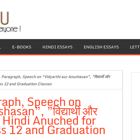
L
E-BOOKS
HINDI ESSAYS
ENGLISH ESSAYS
LET
 Paragraph, Speech on “Vidyarthi aur Anushasan”, ”विद्यार्थी और
ass 12 and Graduation Classes
raph, Speech on
asan”, ”विद्यार्थी और
 Hindi Anuched for
ass 12 and Graduation