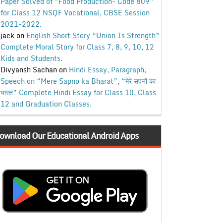
Paper Solved of “Food Production- Code 809”
for Class 12 NSQF Vocational, CBSE Session
2021-2022.
jack
on
English Short Story “Union Is Strength”
Complete Moral Story for Class 7, 8, 9, 10, 12
Kids and Students.
Divyansh Sachan
on
Hindi Essay, Paragraph,
Speech on “Mere Sapno ka Bharat”, “मेरे सपनों का
भारत” Complete Hindi Essay for Class 10, Class
12 and Graduation Classes.
ownload Our Educational Android Apps