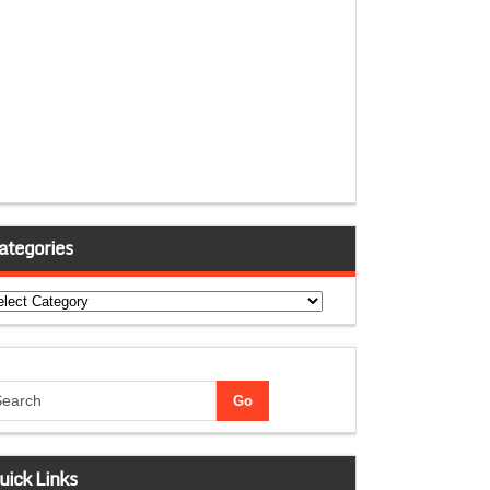
ategories
tegories
uick Links