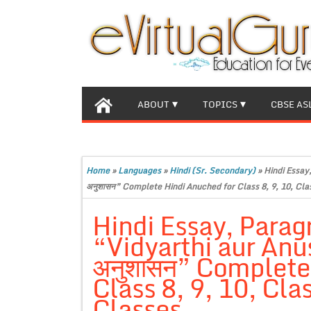
ABOUT
TOPICS
CBSE AS
Home
»
Languages
»
Hindi (Sr. Secondary)
»
Hindi Essay,
अनुशासन” Complete Hindi Anuched for Class 8, 9, 10, Cl
Hindi Essay, Parag
“Vidyarthi aur Anush
अनुशासन” Complete
Class 8, 9, 10, Cl
Classes