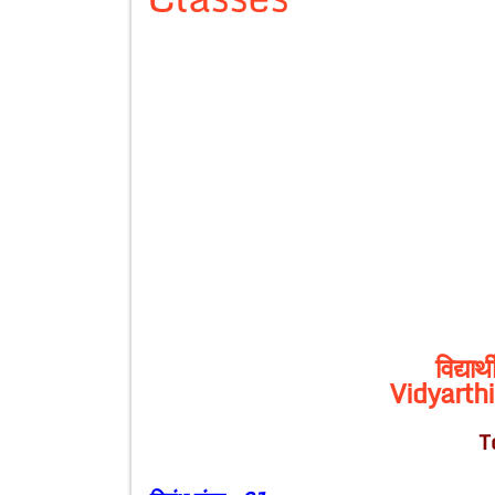
विद्या
Vidyarth
T