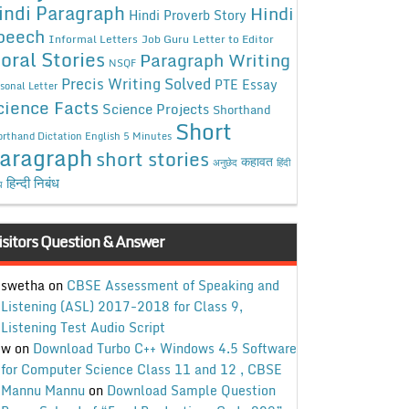
indi Paragraph
Hindi
Hindi Proverb Story
peech
Informal Letters
Job Guru
Letter to Editor
oral Stories
Paragraph Writing
NSQF
Precis Writing Solved
PTE Essay
sonal Letter
cience Facts
Science Projects
Shorthand
Short
rthand Dictation English 5 Minutes
aragraph
short stories
कहावत
अनुछेद
हिंदी
हिन्दी निबंध
ध
isitors Question & Answer
swetha
on
CBSE Assessment of Speaking and
Listening (ASL) 2017-2018 for Class 9,
Listening Test Audio Script
w
on
Download Turbo C++ Windows 4.5 Software
for Computer Science Class 11 and 12 , CBSE
Mannu Mannu
on
Download Sample Question