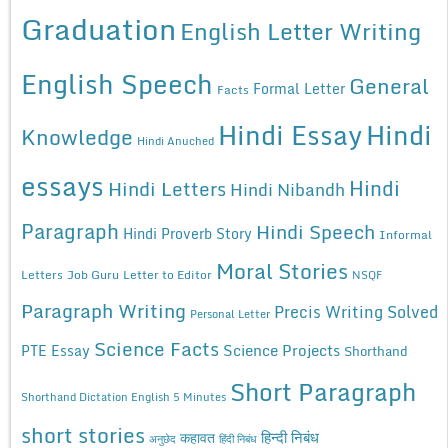
Graduation
English Letter Writing
English Speech
General
Formal Letter
Facts
Hindi Essay
Hindi
Knowledge
Hindi Anuched
essays
Hindi
Hindi Letters
Hindi Nibandh
Paragraph
Hindi Speech
Hindi Proverb Story
Informal
Moral Stories
Letters
Job Guru
Letter to Editor
NSQF
Paragraph Writing
Precis Writing Solved
Personal Letter
Science Facts
Science Projects
PTE Essay
Shorthand
Short Paragraph
Shorthand Dictation English 5 Minutes
short stories
कहावत
हिन्दी निबंध
अनुछेद
हिंदी निबंध