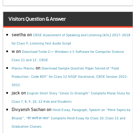
Visitors Question & Answer
swetha
on
CBSE Assessment of Speaking and Listening (ASL) 2017-2018
for Class 9, Listening Test Audio Script
w
on
Download Turbo C++ Windows 4.5 Software for Computer Science
Class 11 and 12 , CBSE
on
Mannu Mannu
Download Sample Question Paper Solved of “Food
Production- Code 809” for Class 12 NSQF Vocational, CBSE Session 2021-
2022.
jack
on
English Short Story “Union Is Strength” Complete Moral Story for
Class 7, 8, 9, 10, 12 Kids and Students.
Divyansh Sachan
on
Hindi Essay, Paragraph, Speech on “Mere Sapno ka
Bharat”, “मेरे सपनों का भारत” Complete Hindi Essay for Class 10, Class 12 and
Graduation Classes.