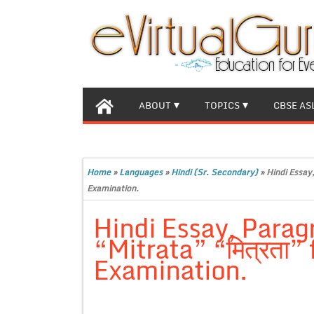
ABOUT
TOPICS
CBSE AS
Home
»
Languages
»
Hindi (Sr. Secondary)
»
Hindi Essay
Examination.
Hindi Essay, Parag
“Mitrata” “मित्रता” 
Examination.