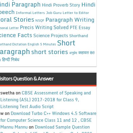
indi Paragraph
Hindi
Hindi Proverb Story
peech
Informal Letters
Job Guru
Letter to Editor
oral Stories
Paragraph Writing
NSQF
Precis Writing Solved
PTE Essay
sonal Letter
cience Facts
Science Projects
Shorthand
Short
rthand Dictation English 5 Minutes
aragraph
short stories
कहावत
अनुछेद
हिंदी
हिन्दी निबंध
ध
isitors Question & Answer
swetha
on
CBSE Assessment of Speaking and
Listening (ASL) 2017-2018 for Class 9,
Listening Test Audio Script
w
on
Download Turbo C++ Windows 4.5 Software
for Computer Science Class 11 and 12 , CBSE
Mannu Mannu
on
Download Sample Question