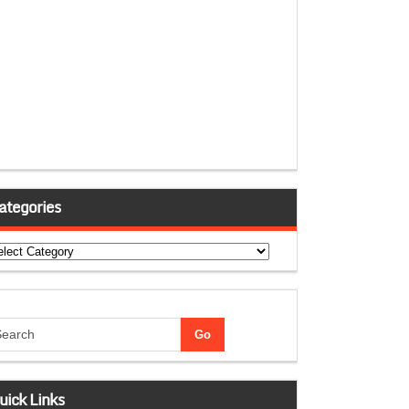
ategories
tegories
uick Links