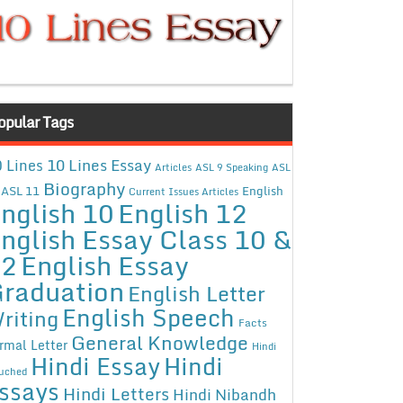
opular Tags
10 Lines Essay
 Lines
Articles
ASL 9 Speaking
ASL
Biography
ASL 11
English
Current Issues Articles
nglish 10
English 12
nglish Essay Class 10 &
12
English Essay
raduation
English Letter
English Speech
riting
Facts
General Knowledge
rmal Letter
Hindi
Hindi Essay
Hindi
uched
ssays
Hindi Letters
Hindi Nibandh