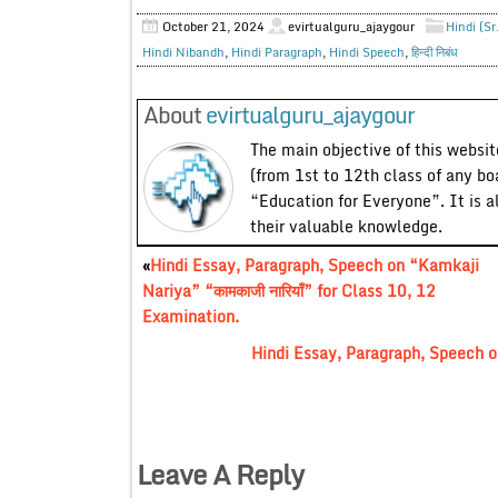
October 21, 2024
evirtualguru_ajaygour
Hindi (Sr
Hindi Nibandh
,
Hindi Paragraph
,
Hindi Speech
,
हिन्दी निबंध
About
evirtualguru_ajaygour
The main objective of this website
(from 1st to 12th class of any bo
“Education for Everyone”. It is a
their valuable knowledge.
«
Hindi Essay, Paragraph, Speech on “Kamkaji
Nariya” “कामकाजी नारियाँ” for Class 10, 12
Examination.
Hindi Essay, Paragraph, Speech o
Leave A Reply