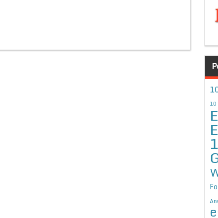
P
10
10
E
E
G
W
Fo
An
e