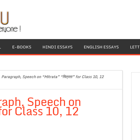
L
E-BOOKS
HINDI ESSAYS
ENGLISH ESSAYS
LET
, Paragraph, Speech on “Mitrata” “मित्रता” for Class 10, 12
raph, Speech on
for Class 10, 12