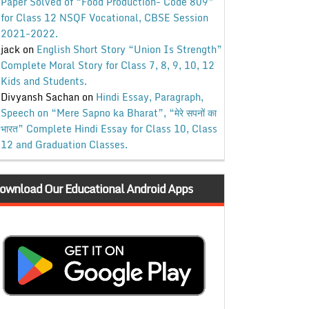
Paper Solved of “Food Production- Code 809”
for Class 12 NSQF Vocational, CBSE Session
2021-2022.
jack
on
English Short Story “Union Is Strength”
Complete Moral Story for Class 7, 8, 9, 10, 12
Kids and Students.
Divyansh Sachan
on
Hindi Essay, Paragraph,
Speech on “Mere Sapno ka Bharat”, “मेरे सपनों का
भारत” Complete Hindi Essay for Class 10, Class
12 and Graduation Classes.
ownload Our Educational Android Apps