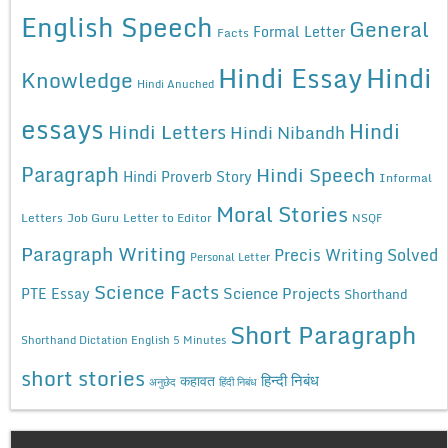
English Speech
General
Formal Letter
Facts
Hindi Essay
Hindi
Knowledge
Hindi Anuched
essays
Hindi
Hindi Letters
Hindi Nibandh
Paragraph
Hindi Speech
Hindi Proverb Story
Informal
Moral Stories
Letters
Job Guru
Letter to Editor
NSQF
Paragraph Writing
Precis Writing Solved
Personal Letter
Science Facts
Science Projects
PTE Essay
Shorthand
Short Paragraph
Shorthand Dictation English 5 Minutes
short stories
कहावत
हिन्दी निबंध
अनुछेद
हिंदी निबंध