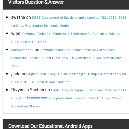
Visitors Question & Answer
swetha
on
CBSE Assessment of Speaking and Listening (ASL) 2017-2018
for Class 9, Listening Test Audio Script
w
on
Download Turbo C++ Windows 4.5 Software for Computer Science
Class 11 and 12 , CBSE
on
Mannu Mannu
Download Sample Question Paper Solved of “Food
Production- Code 809” for Class 12 NSQF Vocational, CBSE Session 2021-
2022.
jack
on
English Short Story “Union Is Strength” Complete Moral Story for
Class 7, 8, 9, 10, 12 Kids and Students.
Divyansh Sachan
on
Hindi Essay, Paragraph, Speech on “Mere Sapno ka
Bharat”, “मेरे सपनों का भारत” Complete Hindi Essay for Class 10, Class 12 and
Graduation Classes.
Download Our Educational Android Apps